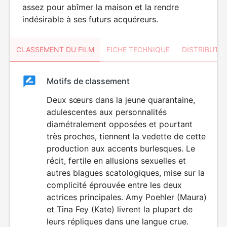
assez pour abîmer la maison et la rendre
indésirable à ses futurs acquéreurs.
CLASSEMENT DU FILM
FICHE TECHNIQUE
DISTRIBUTE
Classement
Motifs de classement
Classement
du
Deux sœurs dans la jeune quarantaine,
LANGAGE
adulescentes aux personnalités
VULGAIRE
film
diamétralement opposées et pourtant
très proches, tiennent la vedette de cette
production aux accents burlesques. Le
récit, fertile en allusions sexuelles et
autres blagues scatologiques, mise sur la
complicité éprouvée entre les deux
actrices principales. Amy Poehler (Maura)
et Tina Fey (Kate) livrent la plupart de
leurs répliques dans une langue crue.