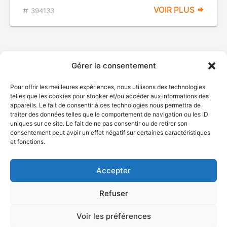
VOIR PLUS
394133
Gérer le consentement
Pour offrir les meilleures expériences, nous utilisons des technologies
telles que les cookies pour stocker et/ou accéder aux informations des
appareils. Le fait de consentir à ces technologies nous permettra de
traiter des données telles que le comportement de navigation ou les ID
uniques sur ce site. Le fait de ne pas consentir ou de retirer son
© Gouvernement du Québec, 2026
consentement peut avoir un effet négatif sur certaines caractéristiques
et fonctions.
Nous joindre
Plan du site
Accepter
Accessibilité
Accès à l'information
Refuser
Déclaration de services
Politique de confidentialité
Voir les préférences