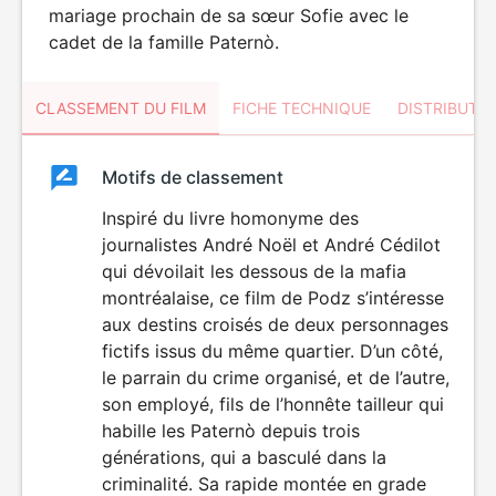
mariage prochain de sa sœur Sofie avec le
cadet de la famille Paternò.
CLASSEMENT DU FILM
FICHE TECHNIQUE
DISTRIBUTE
Classement
Motifs de classement
Classement
du
Inspiré du livre homonyme des
VIOLENCE
journalistes André Noël et André Cédilot
film
qui dévoilait les dessous de la mafia
montréalaise, ce film de Podz s’intéresse
aux destins croisés de deux personnages
fictifs issus du même quartier. D’un côté,
le parrain du crime organisé, et de l’autre,
son employé, fils de l’honnête tailleur qui
habille les Paternò depuis trois
générations, qui a basculé dans la
criminalité. Sa rapide montée en grade