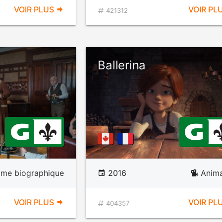
VOIR PLUS
VOIR PL
421312
Ballerina
ame biographique
2016
Anima
VOIR PLUS
VOIR PL
404357