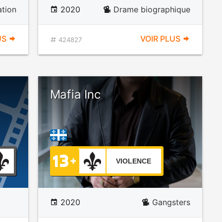
tion
2020
Drame biographique
US
VOIR PLUS
424827
Mafia Inc
VIOLENCE
2020
Gangsters