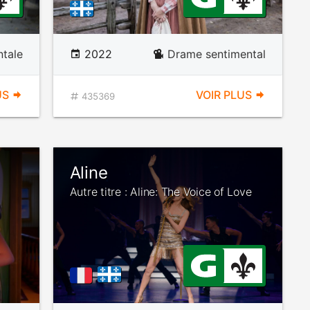
tale
2022
Drame sentimental
US
VOIR PLUS
435369
Aline
Autre titre : Aline: The Voice of Love