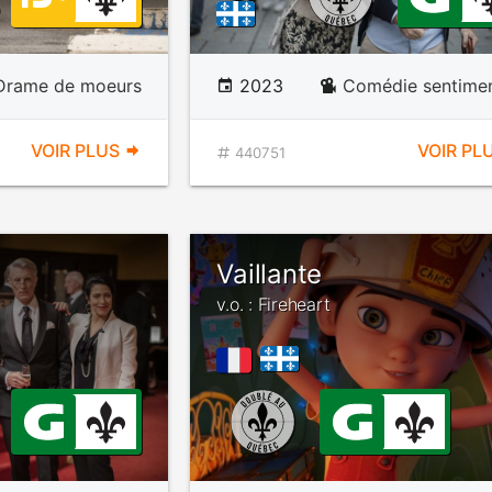
Drame de moeurs
2023
Comédie sentimen
VOIR PLUS
VOIR PL
440751
Vaillante
v.o. : Fireheart