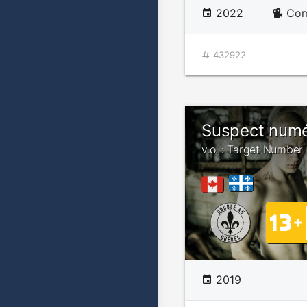
2022
Com
432922
Suspect numé
v.o. : Target Number
2019