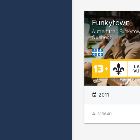
Funkytown
Autre titre : Funkyto
Québec)
LA
VU
2011
316640