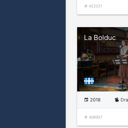
422221
La Bolduc
2018
Dr
408957