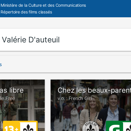
Ministère de la Culture et des Communications
Répertoire des films classés
:
Valérie D'auteuil
s
as libre
Chez les beaux-paren
 Be Free
v.o. : French Girl