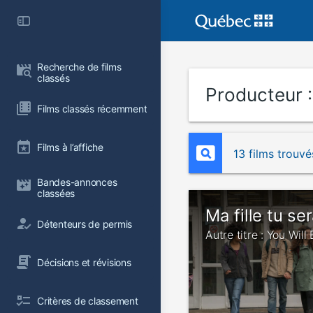
Recherche de films 
classés
Producteur 
Films classés récemment
Films à l’affiche
13 films trouvé
Bandes-annonces 
classées
Ma fille tu ser
Détenteurs de permis
Autre titre : You Will
Décisions et révisions
Critères de classement