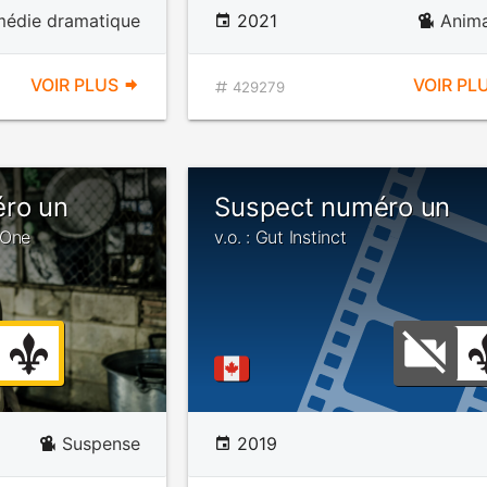
édie dramatique
2021
Anima
VOIR PLUS
VOIR PL
429279
ro un
Suspect numéro un
 One
v.o. : Gut Instinct
Suspense
2019