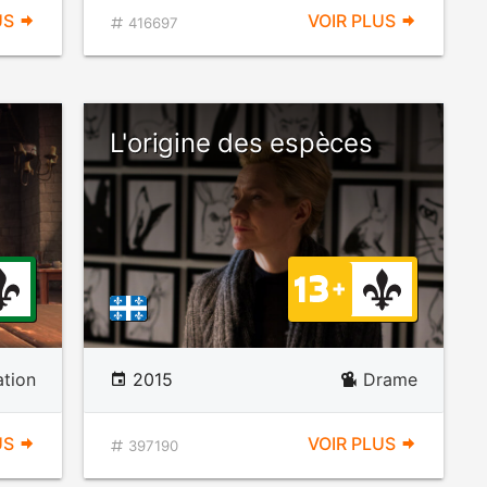
US
VOIR PLUS
416697
L'origine des espèces
tion
2015
Drame
US
VOIR PLUS
397190