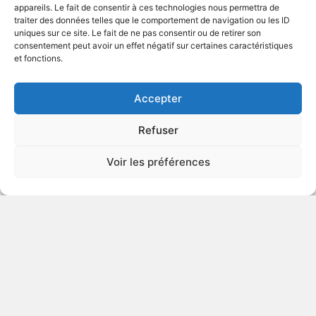
appareils. Le fait de consentir à ces technologies nous permettra de
traiter des données telles que le comportement de navigation ou les ID
uniques sur ce site. Le fait de ne pas consentir ou de retirer son
2024
Documentaire
consentement peut avoir un effet négatif sur certaines caractéristiques
et fonctions.
VOIR PLUS
448656
Accepter
Refuser
Little Lorraine
Voir les préférences
2025
Drame de milieu