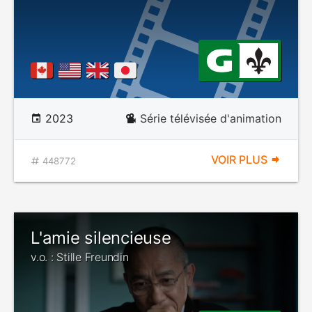
2023
Série télévisée d'animation
VOIR PLUS
448772
L'amie silencieuse
v.o. : Stille Freundin