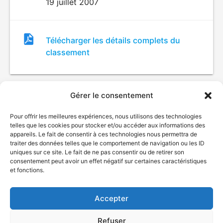
19 juillet 2007
Fichier
Télécharger les détails complets du
de
classement
classement
Gérer le consentement
Pour offrir les meilleures expériences, nous utilisons des technologies
telles que les cookies pour stocker et/ou accéder aux informations des
appareils. Le fait de consentir à ces technologies nous permettra de
traiter des données telles que le comportement de navigation ou les ID
uniques sur ce site. Le fait de ne pas consentir ou de retirer son
© Gouvernement du Québec, 2026
consentement peut avoir un effet négatif sur certaines caractéristiques
et fonctions.
Nous joindre
Plan du site
Accepter
Accessibilité
Accès à l'information
Refuser
Déclaration de services