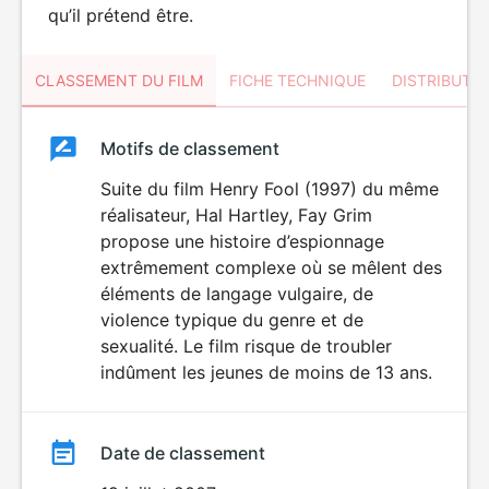
qu’il prétend être.
CLASSEMENT DU FILM
FICHE TECHNIQUE
DISTRIBUTE
Classement
Motifs de classement
Classement
du
Suite du film Henry Fool (1997) du même
VIOLENCE
réalisateur, Hal Hartley, Fay Grim
film
propose une histoire d’espionnage
extrêmement complexe où se mêlent des
éléments de langage vulgaire, de
violence typique du genre et de
sexualité. Le film risque de troubler
indûment les jeunes de moins de 13 ans.
Date de classement