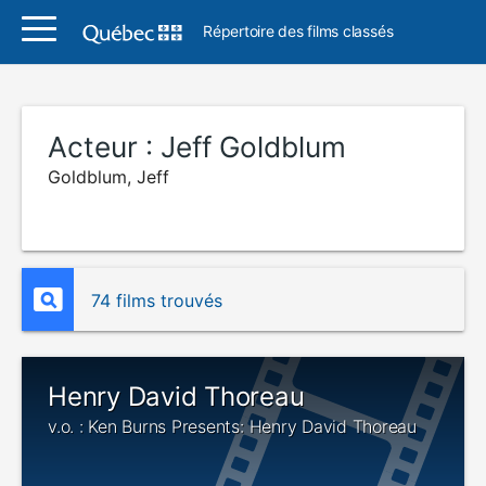
Répertoire des films classés
Acteur :
Jeff Goldblum
Goldblum, Jeff
74 films trouvés
Henry David Thoreau
v.o. : Ken Burns Presents: Henry David Thoreau