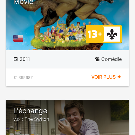
Movie
2011
Comédie
VOIR PLUS
365687
L'échange
v.o. : The Switch