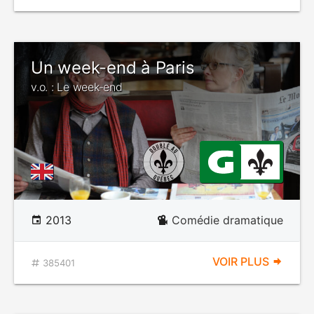
Un week-end à Paris
v.o. : Le week-end
2013
Comédie dramatique
VOIR PLUS
385401