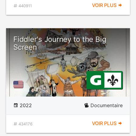
VOIR PLUS
440911
Fiddler's Journey to the Big
Screen
2022
Documentaire
VOIR PLUS
434176