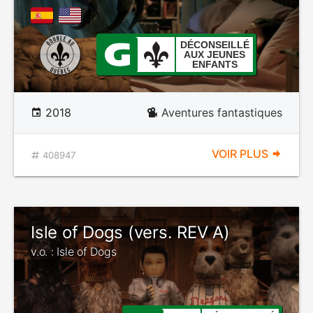
DÉCONSEILLÉ
AUX JEUNES
ENFANTS
2018
Aventures fantastiques
VOIR PLUS
408947
Isle of Dogs (vers. REV A)
v.o. : Isle of Dogs