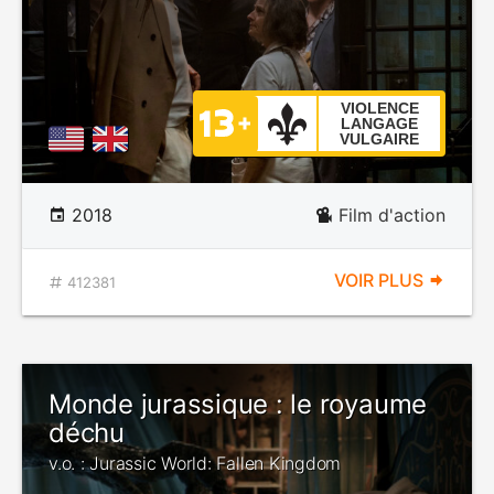
VIOLENCE
LANGAGE
VULGAIRE
2018
Film d'action
VOIR PLUS
412381
Monde jurassique : le royaume
déchu
v.o. : Jurassic World: Fallen Kingdom