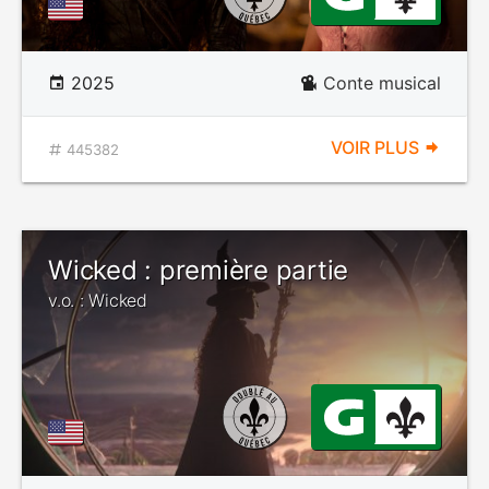
2025
Conte musical
VOIR PLUS
445382
Wicked : première partie
v.o. : Wicked