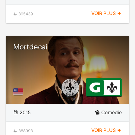
VOIR PLUS
395439
Mortdecai
2015
Comédie
VOIR PLUS
388993