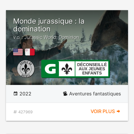
Monde jurassique : la
domination
v.o. : Jurassic World: Dominion
DÉCONSEILLÉ
AUX JEUNES
ENFANTS
2022
Aventures fantastiques
VOIR PLUS
427969