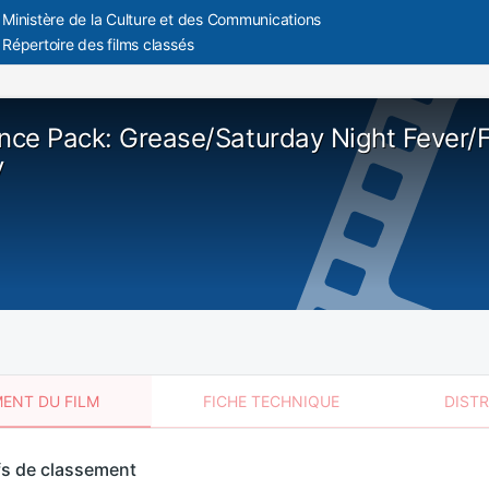
Ministère de la Culture et des Communications
Répertoire des films classés
ce Pack: Grease/Saturday Night Fever/
y
ENT DU FILM
FICHE TECHNIQUE
DIST
sement
fs de classement
t