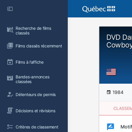
Recherche de films 
classés
DVD Dan
Cowbo
Films classés récemment
Films à l’affiche
Bandes-annonces 
classées
1984
Détenteurs de permis
CLASSEM
Décisions et révisions
Clas
Moti
Critères de classement
Classemen