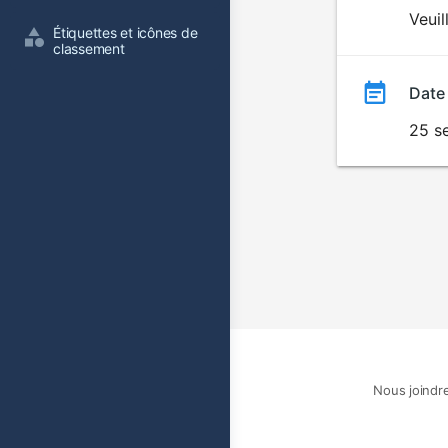
du
Veuil
Étiquettes et icônes de 
film
classement
Date
25 s
Nous joindr