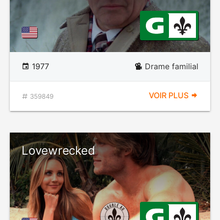
1977
Drame familial
VOIR PLUS
359849
Lovewrecked