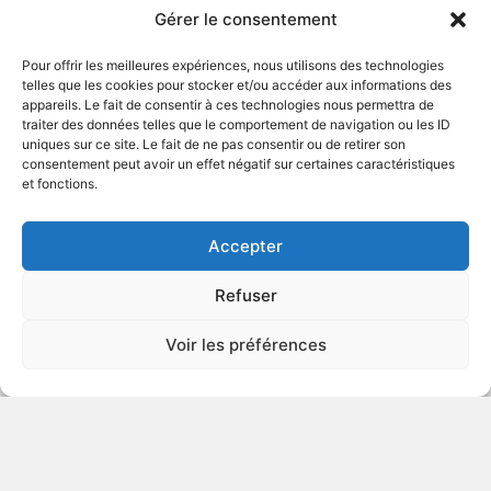
Gérer le consentement
Pour offrir les meilleures expériences, nous utilisons des technologies
telles que les cookies pour stocker et/ou accéder aux informations des
appareils. Le fait de consentir à ces technologies nous permettra de
traiter des données telles que le comportement de navigation ou les ID
uniques sur ce site. Le fait de ne pas consentir ou de retirer son
1976
Comédie sentimentale
consentement peut avoir un effet négatif sur certaines caractéristiques
et fonctions.
VOIR PLUS
89436
Accepter
Refuser
Le dernier anniversaire
Voir les préférences
v.o. : It's My Party