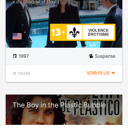
v.o. : Shadow of Doubt
VIOLENCE
ÉROTISME
1997
Suspense
VOIR PLUS
116298
The Boy in the Plastic Bubble