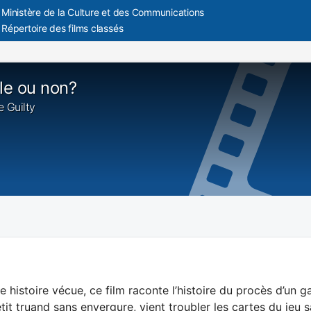
Ministère de la Culture et des Communications
Répertoire des films classés
e ou non?
e Guilty
e histoire vécue, ce film raconte l’histoire du procès d’un
tit truand sans envergure, vient troubler les cartes du jeu