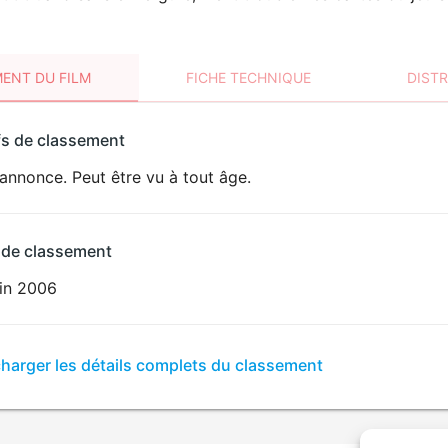
ENT DU FILM
FICHE TECHNIQUE
DIST
sement
fs de classement
t
annonce. Peut être vu à tout âge.
 de classement
uin 2006
er
charger les détails complets du classement
sement