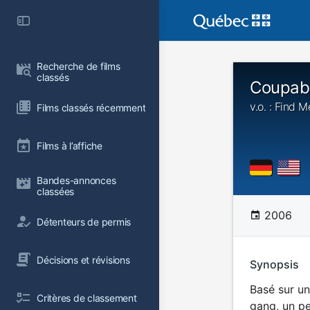
Recherche de films 
classés
Coupabl
v.o. : Find M
Films classés récemment
Films à l’affiche
Bandes-annonces 
classées
2006
Détenteurs de permis
Décisions et révisions
Synopsis
Basé sur un
Critères de classement
gang, un pe