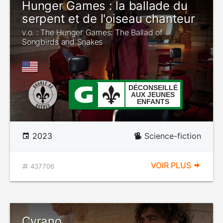
Hunger Games : la ballade du
serpent et de l'oiseau chanteur
v.o. : The Hunger Games: The Ballad of
Songbirds and Snakes
DÉCONSEILLÉ
AUX JEUNES
ENFANTS
2023
Science-fiction
VOIR PLUS
437706
Cyrano