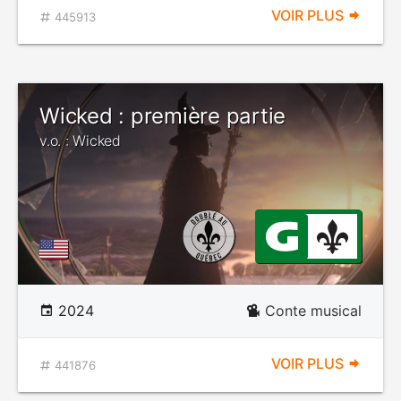
VOIR PLUS
445913
Wicked : première partie
v.o. : Wicked
2024
Conte musical
VOIR PLUS
441876