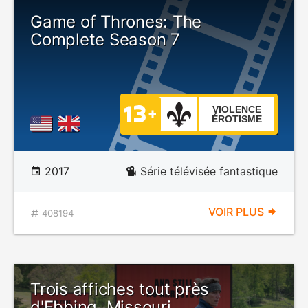
Game of Thrones: The
Complete Season 7
VIOLENCE
ÉROTISME
2017
Série télévisée fantastique
VOIR PLUS
408194
Trois affiches tout près
d'Ebbing, Missouri