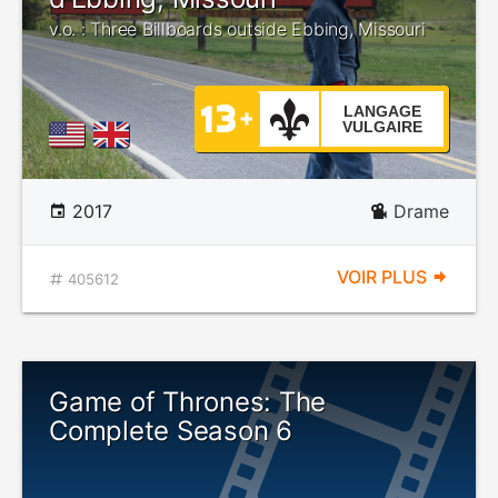
v.o. : Three Billboards outside Ebbing, Missouri
LANGAGE
VULGAIRE
2017
Drame
VOIR PLUS
405612
Game of Thrones: The
Complete Season 6