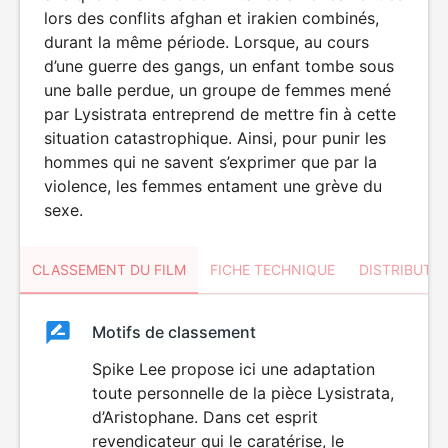
lors des conflits afghan et irakien combinés,
durant la même période. Lorsque, au cours
d’une guerre des gangs, un enfant tombe sous
une balle perdue, un groupe de femmes mené
par Lysistrata entreprend de mettre fin à cette
situation catastrophique. Ainsi, pour punir les
hommes qui ne savent s’exprimer que par la
violence, les femmes entament une grève du
sexe.
CLASSEMENT DU FILM
FICHE TECHNIQUE
DISTRIBUTE
Classement
Motifs de classement
Classement
du
Spike Lee propose ici une adaptation
ÉROTISME
LANGAGE
toute personnelle de la pièce Lysistrata,
film
VULGAIRE
d’Aristophane. Dans cet esprit
revendicateur qui le caratérise, le