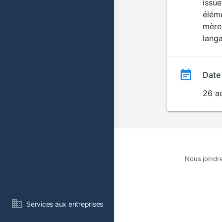
issu
éléme
mère 
langa
Date
26 a
Nous joindr
Services aux entreprises