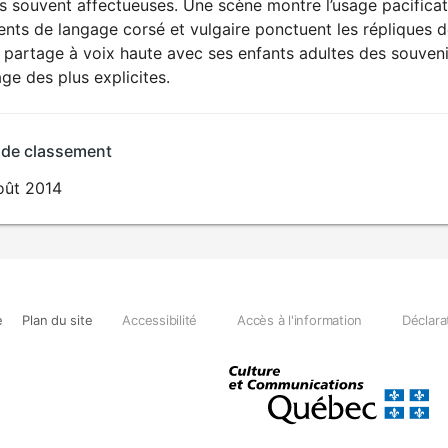
es souvent affectueuses. Une scène montre l’usage pacific
nts de langage corsé et vulgaire ponctuent les répliques de
partage à voix haute avec ses enfants adultes des souvenirs
ge des plus explicites.
 de classement
oût 2014
e
Plan du site
Accessibilité
Accès à l'information
Déclara