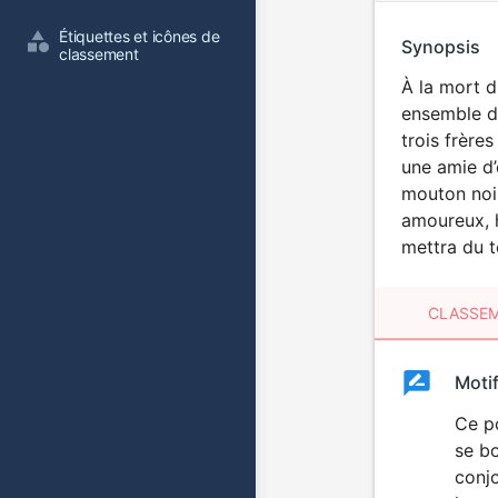
Étiquettes et icônes de 
Synopsis
classement
À la mort d
ensemble da
trois frère
une amie d’
mouton noir
amoureux, h
mettra du 
CLASSEM
Clas
Moti
Classemen
du
Ce po
se bo
film
conjo