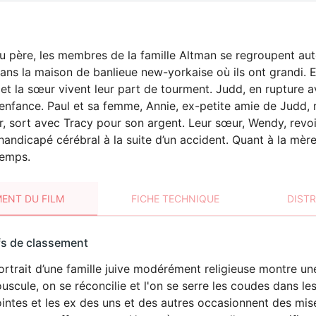
u père, les membres de la famille Altman se regroupent au
ns la maison de banlieue new-yorkaise où ils ont grandi. 
s et la sœur vivent leur part de tourment. Judd, en rupture a
enfance. Paul et sa femme, Annie, ex-petite amie de Judd, n’a
, sort avec Tracy pour son argent. Leur sœur, Wendy, revoit
andicapé cérébral à la suite d’un accident. Quant à la mère, e
temps.
ENT DU FILM
FICHE TECHNIQUE
DIST
sement
fs de classement
t
rtrait d’une famille juive modérément religieuse montre une 
LANGAGE
uscule, on se réconcilie et l'on se serre les coudes dans les 
VULGAIRE
intes et les ex des uns et des autres occasionnent des mis