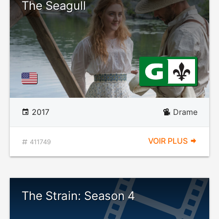
The Seagull
2017
Drame
VOIR PLUS
411749
The Strain: Season 4