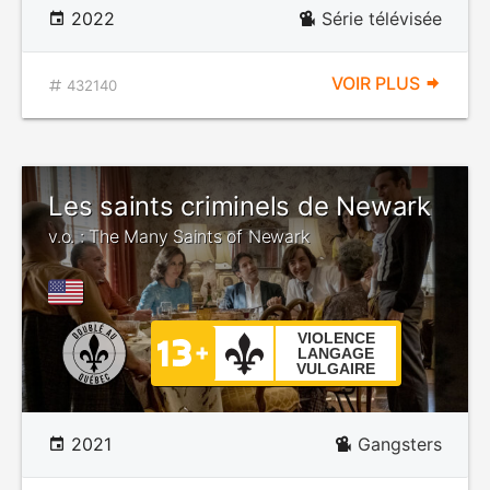
2022
Série télévisée
VOIR PLUS
432140
Les saints criminels de Newark
v.o. : The Many Saints of Newark
VIOLENCE
LANGAGE
VULGAIRE
2021
Gangsters