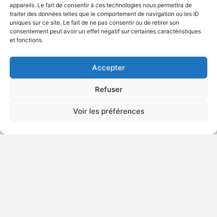
appareils. Le fait de consentir à ces technologies nous permettra de
traiter des données telles que le comportement de navigation ou les ID
uniques sur ce site. Le fait de ne pas consentir ou de retirer son
2016
Drame
consentement peut avoir un effet négatif sur certaines caractéristiques
et fonctions.
VOIR PLUS
402937
Accepter
Refuser
La haute société
Voir les préférences
v.o. : Café Society
2016
Comédie dramatique