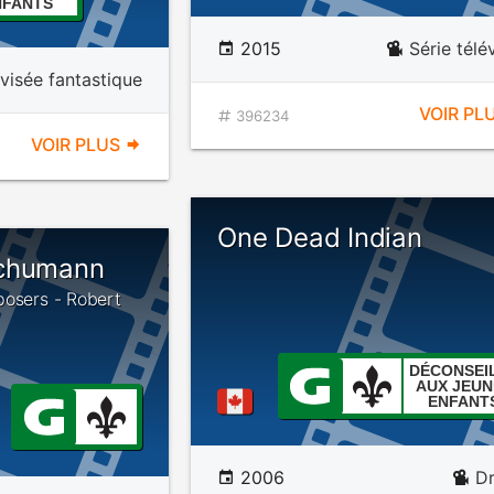
NFANTS
2015
Série télé
évisée fantastique
VOIR PL
396234
VOIR PLUS
One Dead Indian
Schumann
posers - Robert
DÉCONSEI
AUX JEUN
ENFANT
2006
D