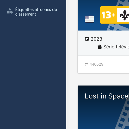
Étiquettes et icônes de 
classement
2023
Série télévi
440529
Lost in Space