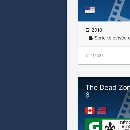
2018
Série télévisée 
417528
The Dead Zon
6
DÉC
AUX