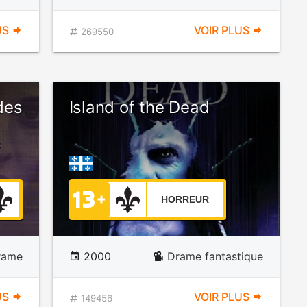
US
VOIR PLUS
269550
des
Island of the Dead
s
HORREUR
rame
2000
Drame fantastique
US
VOIR PLUS
149456