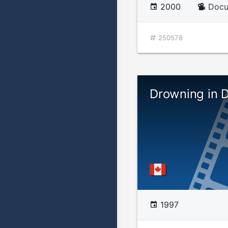
2000
Docu
250578
Drowning in 
1997