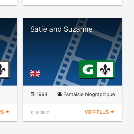
Satie and Suzanne
1994
Fantaisie biographique
US
VOIR PLUS
100992