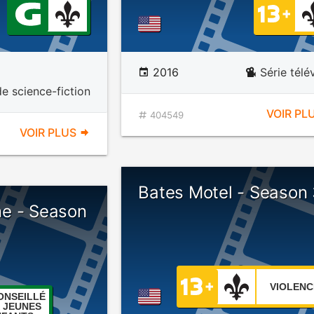
2016
Série télé
de science-fiction
VOIR PL
404549
VOIR PLUS
Bates Motel - Season
e - Season
VIOLENC
ONSEILLÉ
 JEUNES