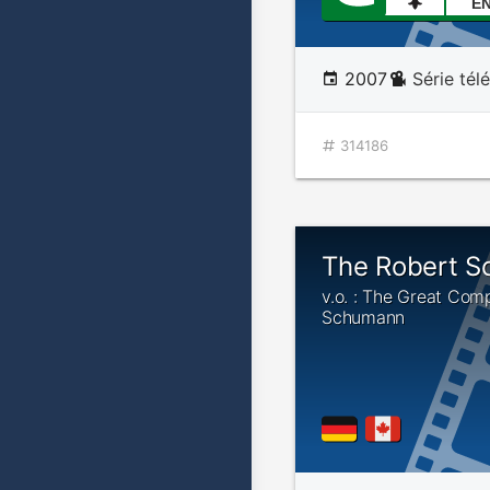
E
2007
Série tél
314186
The Robert 
v.o. : The Great Com
Schumann