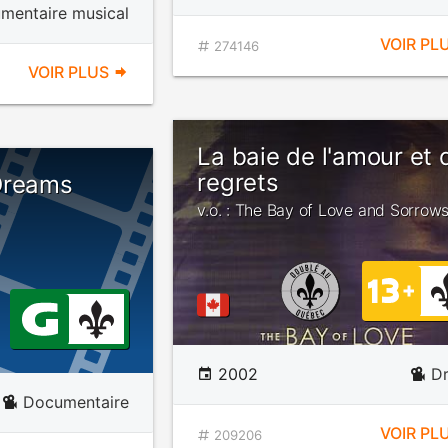
mentaire musical
VOIR PL
274146
VOIR PLUS
La baie de l'amour et 
regrets
Dreams
v.o. : The Bay of Love and Sorrow
2002
D
Documentaire
VOIR PL
209206