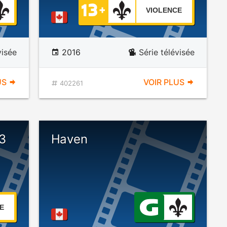
VIOLENCE
visée
2016
Série télévisée
US
VOIR PLUS
402261
 3
Haven
E