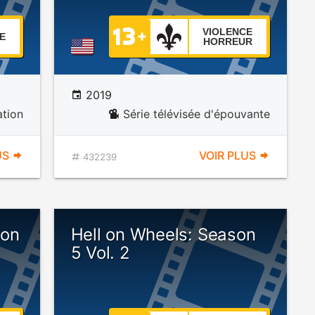
VIOLENCE
E
HORREUR
2019
ation
Série télévisée d'épouvante
US
VOIR PLUS
432239
son
Hell on Wheels: Season
5 Vol. 2