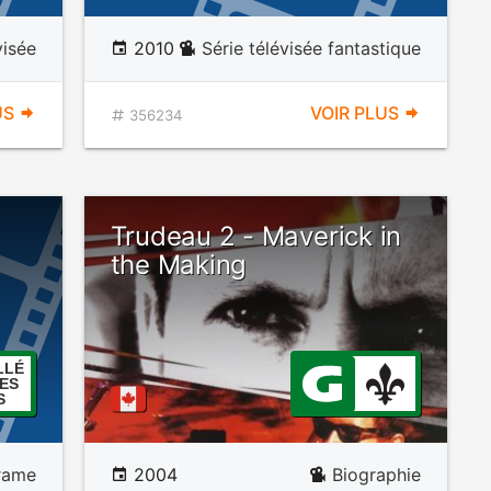
visée
2010
Série télévisée fantastique
US
VOIR PLUS
356234
Trudeau 2 - Maverick in
the Making
LLÉ
ES
S
rame
2004
Biographie