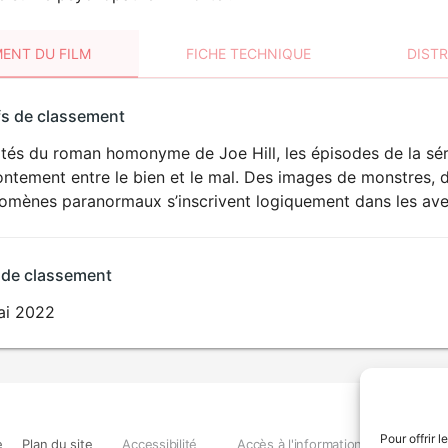
ENT DU FILM
FICHE TECHNIQUE
DIST
sement
fs de classement
t
tés du roman homonyme de Joe Hill, les épisodes de la séri
VIOLENCE
rontement entre le bien et le mal. Des images de monstres, 
HORREUR
omènes paranormaux s’inscrivent logiquement dans les ave
 de classement
ai 2022
Pour offrir 
e
Plan du site
Accessibilité
Accès à l'information
Déclara