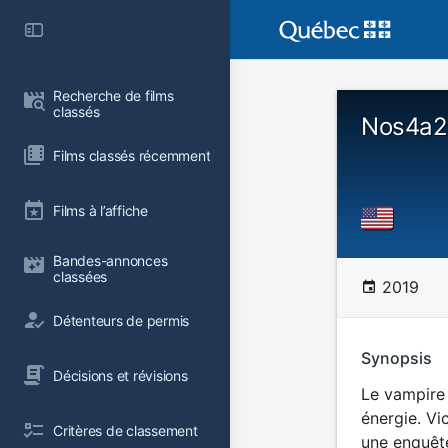
Recherche de films 
classés
Nos4a2:
Films classés récemment
Films à l’affiche
Bandes-annonces 
classées
2019
Détenteurs de permis
Synopsis
Décisions et révisions
Le vampire 
énergie. Vi
Critères de classement
une enquêt