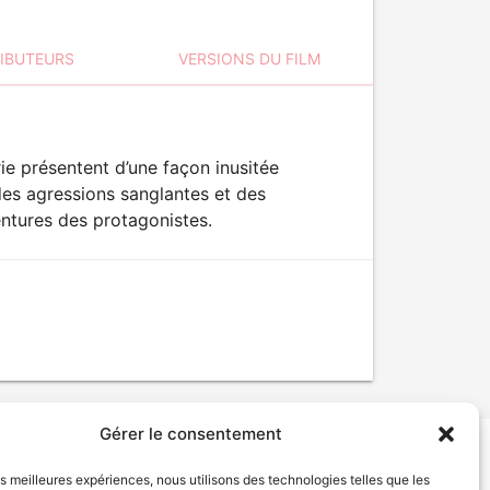
RIBUTEURS
VERSIONS DU FILM
e présentent d’une façon inusitée
des agressions sanglantes et des
ntures des protagonistes.
Gérer le consentement
les meilleures expériences, nous utilisons des technologies telles que les
tion de services
Politique de confidentialité