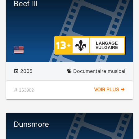
Beef III
LANGAGE
VULGAIRE
2005
Documentaire musical
VOIR PLUS
263002
Dunsmore