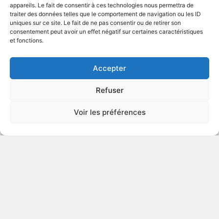
appareils. Le fait de consentir à ces technologies nous permettra de
traiter des données telles que le comportement de navigation ou les ID
uniques sur ce site. Le fait de ne pas consentir ou de retirer son
2004
Documentaire musical
consentement peut avoir un effet négatif sur certaines caractéristiques
et fonctions.
VOIR PLUS
239143
Accepter
Refuser
Beef
Voir les préférences
2003
Documentaire musical