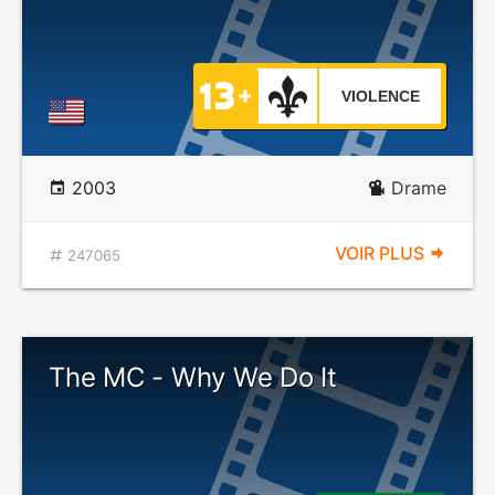
VIOLENCE
2003
Drame
VOIR PLUS
247065
The MC - Why We Do It