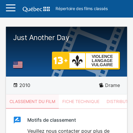
Répertoire des films classés
Just Another Day
VIOLENCE
LANGAGE
VULGAIRE
2010
Drame
CLASSEMENT DU FILM
FICHE TECHNIQUE
DISTRIBUTE
Classement
Motifs de classement
Classement
du
Veuillez nous contacter pour plus de
VIOLENCE