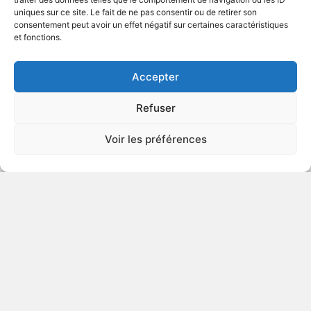
uniques sur ce site. Le fait de ne pas consentir ou de retirer son
2026
Documentaire biographique
consentement peut avoir un effet négatif sur certaines caractéristiques
et fonctions.
VOIR PLUS
448155
Accepter
Refuser
Mike Nichols, une leçon de
Voir les préférences
cinéma
Autre titre : From Improv to Icon: The Journey of
Mike Nichols
2023
Documentaire biographique