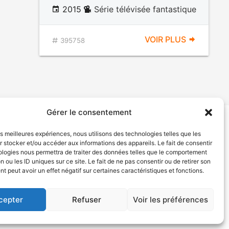
2015
Série télévisée fantastique
VOIR PLUS
395758
Gérer le consentement
les meilleures expériences, nous utilisons des technologies telles que les
tion de services
Politique de confidentialité
 stocker et/ou accéder aux informations des appareils. Le fait de consentir
ologies nous permettra de traiter des données telles que le comportement
n ou les ID uniques sur ce site. Le fait de ne pas consentir ou de retirer son
 peut avoir un effet négatif sur certaines caractéristiques et fonctions.
cepter
Refuser
Voir les préférences