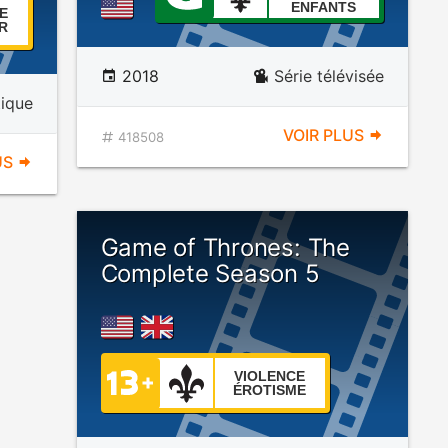
ENFANTS
E
R
2018
Série télévisée
tique
VOIR PLUS
418508
US
Game of Thrones: The
Complete Season 5
VIOLENCE
ÉROTISME