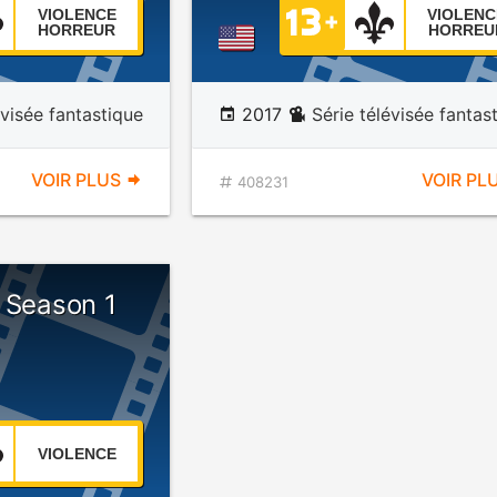
VIOLENCE
VIOLENC
HORREUR
HORREU
évisée fantastique
2017
Série télévisée fantas
VOIR PLUS
VOIR PL
408231
 Season 1
VIOLENCE