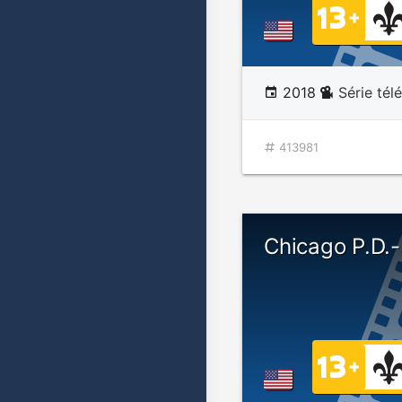
2018
Série tél
413981
Chicago P.D.-