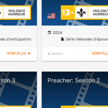
VIOLENCE
VIOLENC
HORREUR
HORREU
2024
sée d'anticipation
Série télévisée d'épou
VOIR PLUS
VOIR PL
442613
ason 3
Preacher: Season 2