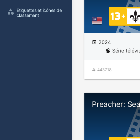
Étiquettes et icônes de 
classement
2024
Série télévi
443718
Preacher: Se