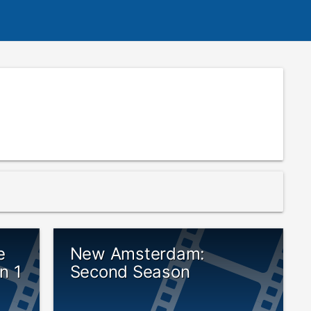
e
New Amsterdam:
n 1
Second Season