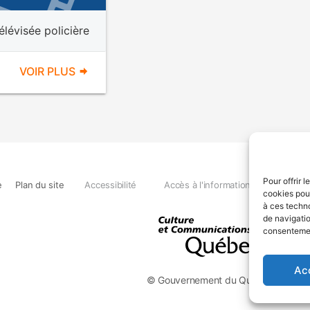
élévisée policière
VOIR PLUS
Pour offrir 
e
Plan du site
Accessibilité
Accès à l'information
Déclara
cookies pour
à ces techn
de navigatio
consentement
Ac
© Gouvernement du Québec, 2026