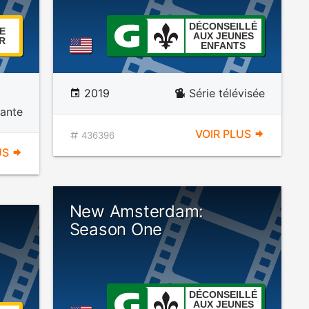
DÉCONSEILLÉ
E
AUX JEUNES
R
ENFANTS
2019
Série télévisée
vante
VOIR PLUS
436396
US
New Amsterdam:
Season One
DÉCONSEILLÉ
AUX JEUNES