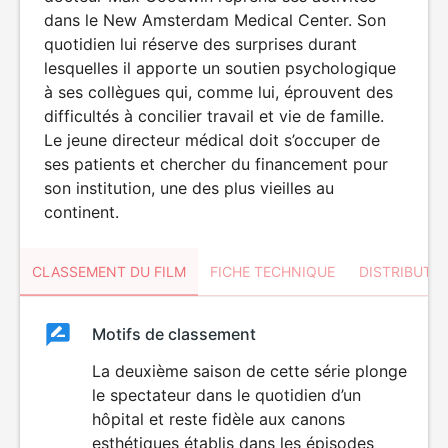
dans le New Amsterdam Medical Center. Son
quotidien lui réserve des surprises durant
lesquelles il apporte un soutien psychologique
à ses collègues qui, comme lui, éprouvent des
difficultés à concilier travail et vie de famille.
Le jeune directeur médical doit s’occuper de
ses patients et chercher du financement pour
son institution, une des plus vieilles au
continent.
CLASSEMENT DU FILM
FICHE TECHNIQUE
DISTRIBUTE
Classement
Motifs de classement
Classement
du
La deuxième saison de cette série plonge
DÉCONSEILLÉ
AUX JEUNES
le spectateur dans le quotidien d’un
film
ENFANTS
hôpital et reste fidèle aux canons
esthétiques établis dans les épisodes