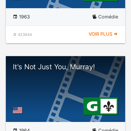
1963
Comédie
VOIR PLUS
423644
It's Not Just You, Murray!
1964
Comédie