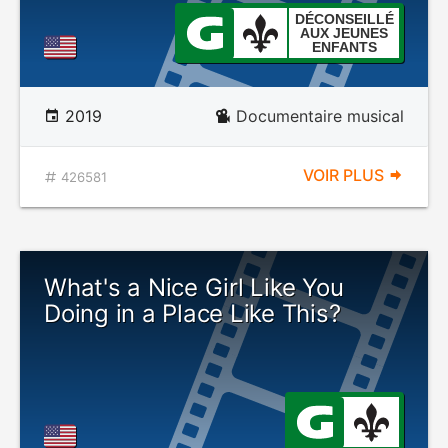
DÉCONSEILLÉ
AUX JEUNES
ENFANTS
2019
Documentaire musical
VOIR PLUS
426581
What's a Nice Girl Like You
Doing in a Place Like This?