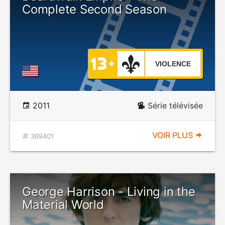
Complete Second Season
VIOLENCE
2011
Série télévisée
VOIR PLUS
369401
George Harrison - Living in the
Material World