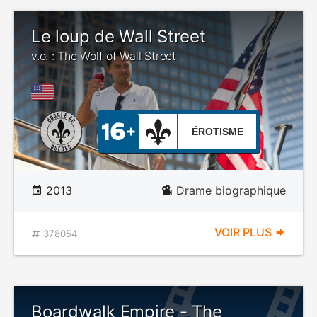
Le loup de Wall Street
v.o. : The Wolf of Wall Street
ÉROTISME
2013
Drame biographique
VOIR PLUS
378054
Boardwalk Empire - The