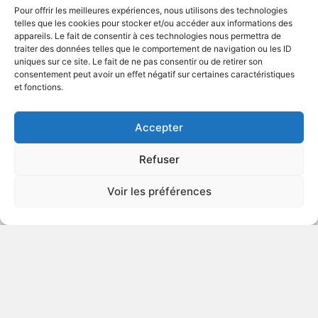
VIOLENCE
Pour offrir les meilleures expériences, nous utilisons des technologies
ÉROTISME
telles que les cookies pour stocker et/ou accéder aux informations des
appareils. Le fait de consentir à ces technologies nous permettra de
traiter des données telles que le comportement de navigation ou les ID
uniques sur ce site. Le fait de ne pas consentir ou de retirer son
2010
Série télévisée
consentement peut avoir un effet négatif sur certaines caractéristiques
et fonctions.
VOIR PLUS
361682
Accepter
Refuser
Hugo
Voir les préférences
Autre titre : Hugo 3D