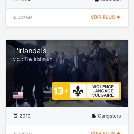
VOIR PLUS
423645
L'Irlandais
v.o. : The Irishman
VIOLENCE
LANGAGE
VULGAIRE
2019
Gangsters
VOIR PLUS