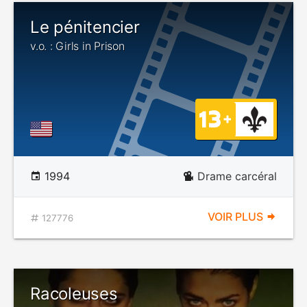
Le pénitencier
v.o. : Girls in Prison
1994
Drame carcéral
VOIR PLUS
127776
Racoleuses