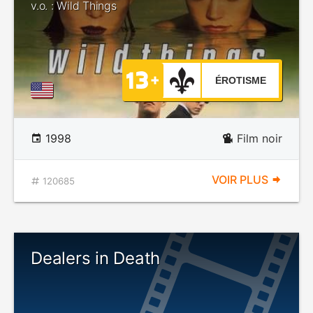
v.o. : Wild Things
ÉROTISME
1998
Film noir
VOIR PLUS
120685
Dealers in Death