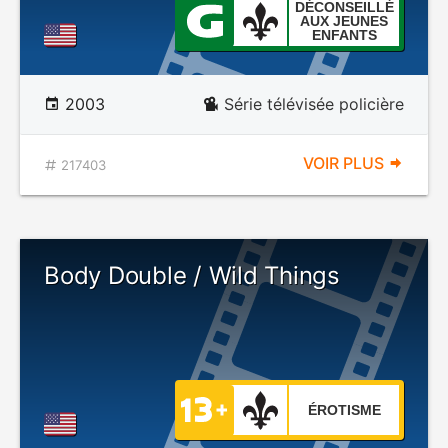
DÉCONSEILLÉ
AUX JEUNES
ENFANTS
2003
Série télévisée policière
VOIR PLUS
217403
Body Double / Wild Things
ÉROTISME