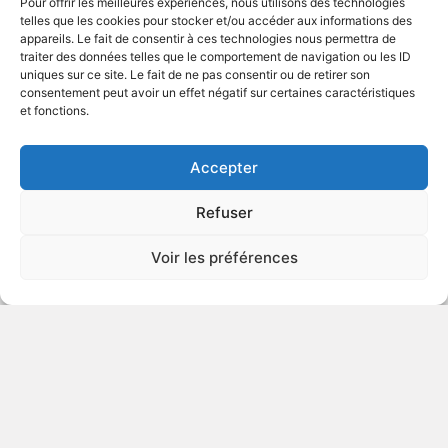
Pour offrir les meilleures expériences, nous utilisons des technologies
ÉROTISME
telles que les cookies pour stocker et/ou accéder aux informations des
appareils. Le fait de consentir à ces technologies nous permettra de
traiter des données telles que le comportement de navigation ou les ID
uniques sur ce site. Le fait de ne pas consentir ou de retirer son
1995
Drame psychopathologique
consentement peut avoir un effet négatif sur certaines caractéristiques
et fonctions.
VOIR PLUS
83483
Accepter
Refuser
Flingueur et Glory
Voir les préférences
v.o. : Mad Dog and Glory