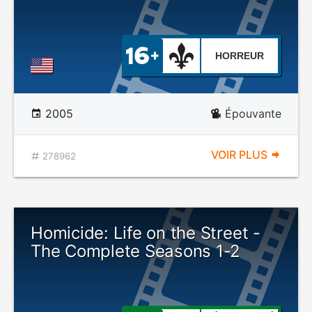
HORREUR
2005
Épouvante
VOIR PLUS
278962
Homicide: Life on the Street -
The Complete Seasons 1-2