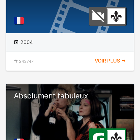
2004
VOIR PLUS
243747
Absolument fabuleux