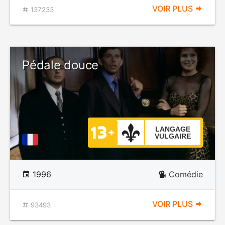
VOIR PLUS
137233
Pédale douce
LANGAGE
VULGAIRE
1996
Comédie
VOIR PLUS
93493