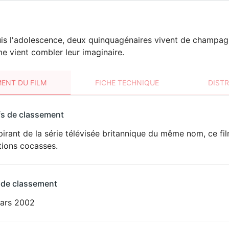
is l'adolescence, deux quinquagénaires vivent de champag
 vient combler leur imaginaire.
ENT DU FILM
FICHE TECHNIQUE
DIST
sement
fs de classement
t
pirant de la série télévisée britannique du même nom, ce fil
tions cocasses.
 de classement
ars 2002