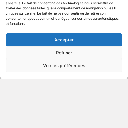
appareils. Le fait de consentir à ces technologies nous permettra de
traiter des données telles que le comportement de navigation ou les ID
uniques sur ce site. Le fait de ne pas consentir ou de retirer son
1983
Épouvante
consentement peut avoir un effet négatif sur certaines caractéristiques
et fonctions.
VOIR PLUS
241381
Accepter
Refuser
Tomb of the Werewolf
Voir les préférences
v.o. : The Unliving
ÉROTISME
2003
Fantaisie Érotique