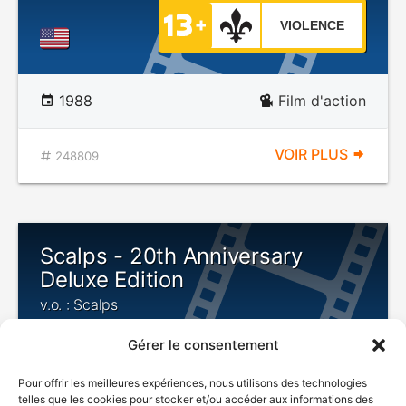
VIOLENCE
1988
Film d'action
VOIR PLUS
248809
Scalps - 20th Anniversary
Deluxe Edition
v.o. : Scalps
Gérer le consentement
HORREUR
Pour offrir les meilleures expériences, nous utilisons des technologies
telles que les cookies pour stocker et/ou accéder aux informations des