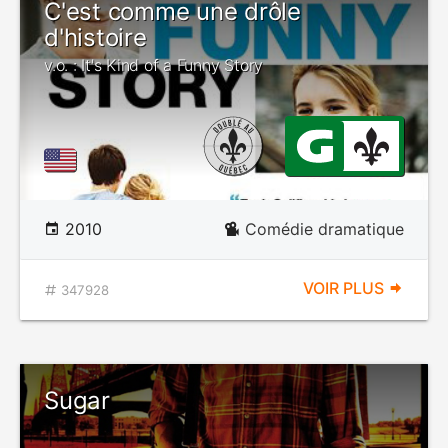
C'est comme une drôle
d'histoire
v.o. : It's Kind of a Funny Story
2010
Comédie dramatique
VOIR PLUS
347928
Sugar