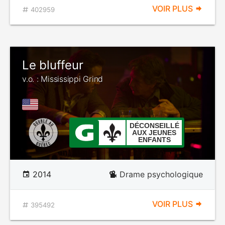
VOIR PLUS
402959
Le bluffeur
v.o. : Mississippi Grind
DÉCONSEILLÉ
AUX JEUNES
ENFANTS
2014
Drame psychologique
VOIR PLUS
395492