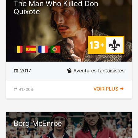
The Man Who Killed Don
Quixote
2017
Aventures fantaisistes
VOIR PLUS
417308
Borg McEnroe