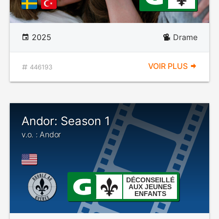
2025
Drame
VOIR PLUS
446193
Andor: Season 1
v.o. : Andor
DÉCONSEILLÉ
AUX JEUNES
ENFANTS