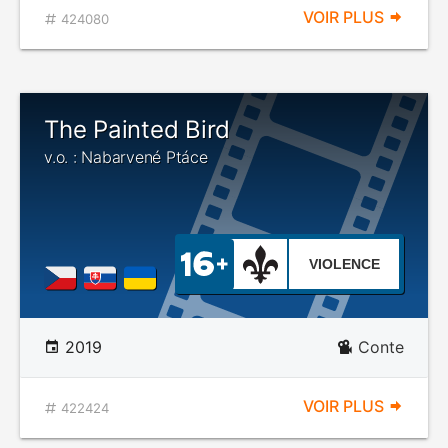
VOIR PLUS
424080
The Painted Bird
v.o. : Nabarvené Ptáce
VIOLENCE
2019
Conte
VOIR PLUS
422424