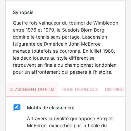
Synopsis
Quatre fois vainqueur du tournoi de Wimbledon
entre 1976 et 1979, le Suédois Björn Borg
domine le tennis sans partage. L’ascension
fulgurante de l’Américain John McEnroe
menace toutefois sa couronne. En juillet 1980,
les deux joueurs au style différent se
retrouvent en finale du championnat londonien,
pour un affrontement qui passera à l’histoire.
CLASSEMENT DU FILM
FICHE TECHNIQUE
DISTRIBUTE
Classement
Motifs de classement
Classement
du
À travers la rivalité qui oppose Borg et
McEnroe, exacerbée par la finale du
film