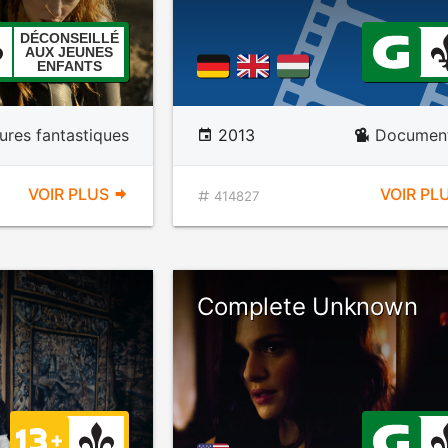
DÉCONSEILLÉ
AUX JEUNES
ENFANTS
ures fantastiques
2013
Document
VOIR PLUS
VOIR PL
414827
Complete Unknown