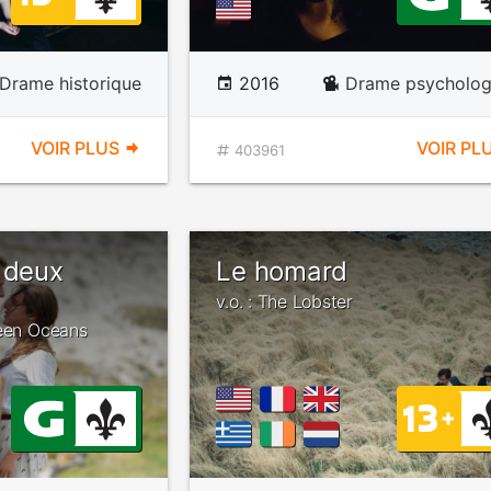
Drame historique
2016
Drame psycholog
VOIR PLUS
VOIR PL
403961
 deux
Le homard
v.o. : The Lobster
ween Oceans