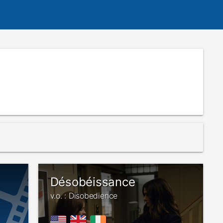
Désobéissance
v.o. : Disobedience