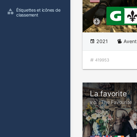
Étiquettes et icônes de 
classement
2021
Avent
419953
La favorite
v.o. : The Favourite