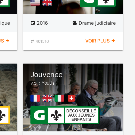
ique
2016
Drame judiciaire
US
VOIR PLUS
401510
Jouvence
v.o. : Youth
DÉCONSEILLÉ
AUX JEUNES
ENFANTS