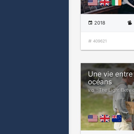
2018
409621
Une vie entre
océans
v.o. : The Light Bet