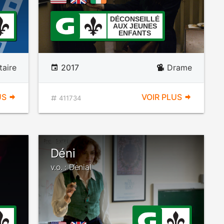
DÉCONSEILLÉ
AUX JEUNES
ENFANTS
aire
2017
Drame
US
VOIR PLUS
411734
Déni
v.o. : Denial