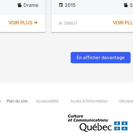
Drame
2015
S
VOIR PLUS
VOIR PL
398831
En afficher davantage
e
Plan du site
Accessibilité
Accès à l'information
Déclara