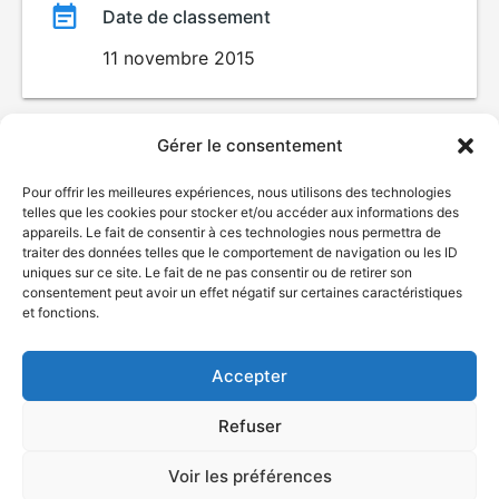
Date de classement
11 novembre 2015
Gérer le consentement
Pour offrir les meilleures expériences, nous utilisons des technologies
telles que les cookies pour stocker et/ou accéder aux informations des
appareils. Le fait de consentir à ces technologies nous permettra de
traiter des données telles que le comportement de navigation ou les ID
uniques sur ce site. Le fait de ne pas consentir ou de retirer son
© Gouvernement du Québec, 2026
consentement peut avoir un effet négatif sur certaines caractéristiques
et fonctions.
Nous joindre
Plan du site
Accepter
Accessibilité
Accès à l'information
Refuser
Déclaration de services
Politique de confidentialité
Voir les préférences