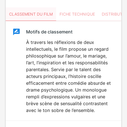
CLASSEMENT DU FILM
FICHE TECHNIQUE
DISTRIBUTE
Classement
Motifs de classement
Classement
du
À travers les réflexions de deux
DÉCONSEILLÉ
AUX JEUNES
intellectuels, le film propose un regard
film
ENFANTS
philosophique sur l’amour, le mariage,
l’art, l’inspiration et les responsabilités
parentales. Servie par le talent des
acteurs principaux, l’histoire oscille
efficacement entre comédie absurde et
drame psychologique. Un monologue
rempli d’expressions vulgaires et une
brève scène de sensualité contrastent
avec le ton sobre de l’ensemble.