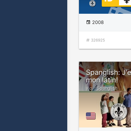
2008
326925
Spanglish: J'
mon latin!
v.o. : Spanglish