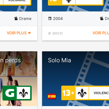
VULGAIRE
Drame
2004
D
VOIR PLUS
VOIR PL
300131
en perds
Solo Mia
VIOLENC