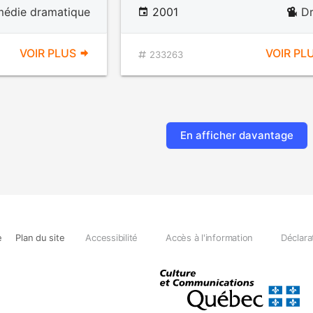
édie dramatique
2001
D
VOIR PLUS
VOIR PL
233263
En afficher davantage
e
Plan du site
Accessibilité
Accès à l'information
Déclara