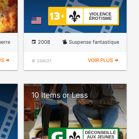
VIOLENCE
ÉROTISME
erre
2008
Suspense fantastique
US
VOIR PLUS
334037
10 Items or Less
DÉCONSEILLÉ
AUX JEUNES