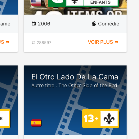
ENFANTS
rame
2006
Comédie
US
VOIR PLUS
288597
El Otro Lado De La Cama
Autre titre : The Other Side of the Bed
E