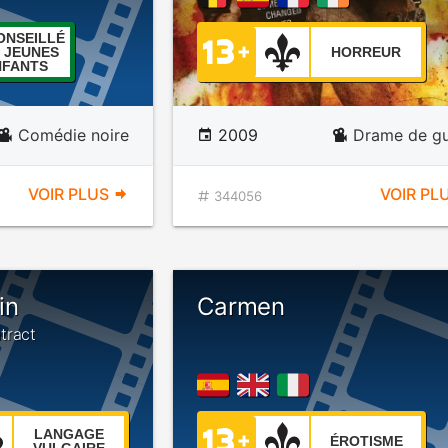
ONSEILLÉ
 JEUNES
HORREUR
NFANTS
Comédie noire
2009
Drame de gu
VOIR PLUS
VOIR PL
344056
in
Carmen
tract
LANGAGE
ÉROTISME