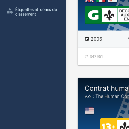
Étiquettes et icônes de 
DÉC
classement
AUX
E
2006
347951
Contrat huma
v.o. : The Human Con