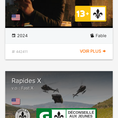
2024
Fable
VOIR PLUS
442411
Rapides X
v.o. : Fast X
DÉCONSEILLÉ
AUX JEUNES