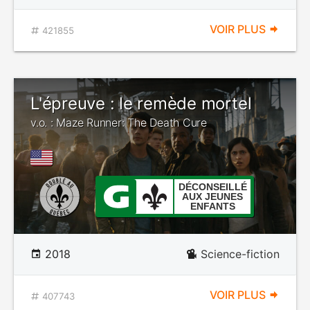
VOIR PLUS
421855
L'épreuve : le remède mortel
v.o. : Maze Runner: The Death Cure
DÉCONSEILLÉ
AUX JEUNES
ENFANTS
2018
Science-fiction
VOIR PLUS
407743