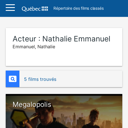
Répertoire des films classés
Acteur :
Nathalie Emmanuel
Emmanuel, Nathalie
5 films trouvés
Megalopolis