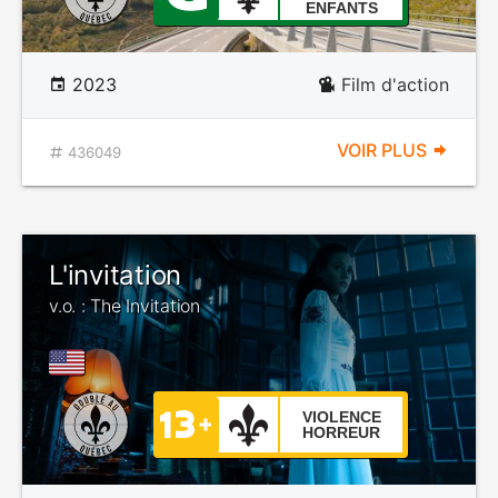
ENFANTS
2023
Film d'action
VOIR PLUS
436049
L'invitation
v.o. : The Invitation
VIOLENCE
HORREUR