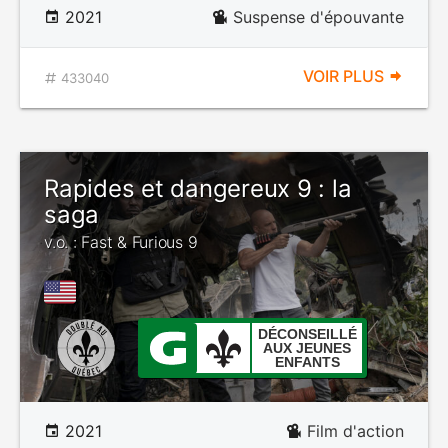
2021
Suspense d'épouvante
VOIR PLUS
433040
Rapides et dangereux 9 : la
saga
v.o. : Fast & Furious 9
DÉCONSEILLÉ
AUX JEUNES
ENFANTS
2021
Film d'action