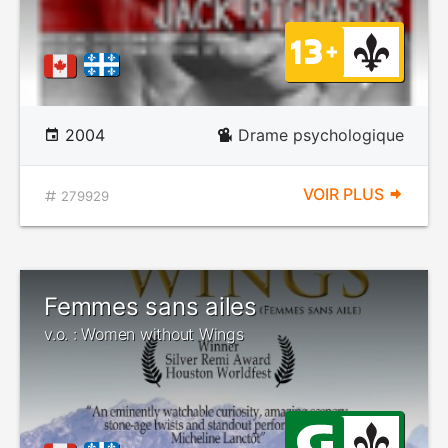
2004
Drame psychologique
VOIR PLUS
279929
Femmes sans ailes
v.o. : Women without Wings