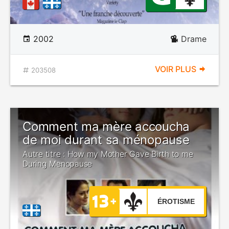
2002
Drame
VOIR PLUS
203508
Comment ma mère accoucha
de moi durant sa ménopause
Autre titre : How my Mother Gave Birth to me
During Menopause
ÉROTISME