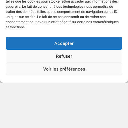
telles que les cookies pour stocker et/ou accéder aux informations des
appareils. Le fait de consentir à ces technologies nous permettra de
traiter des données telles que le comportement de navigation ou les ID
uniques sur ce site. Le fait de ne pas consentir ou de retirer son
1978
consentement peut avoir un effet négatif sur certaines caractéristiques
et fonctions.
VOIR PLUS
17177
Accepter
Refuser
Les liens de sang
Voir les préférences
v.o. : Blood Relatives