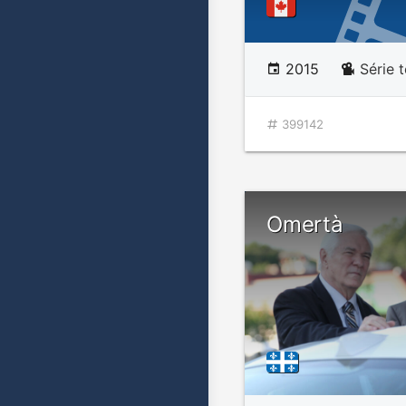
2015
Série 
399142
Omertà