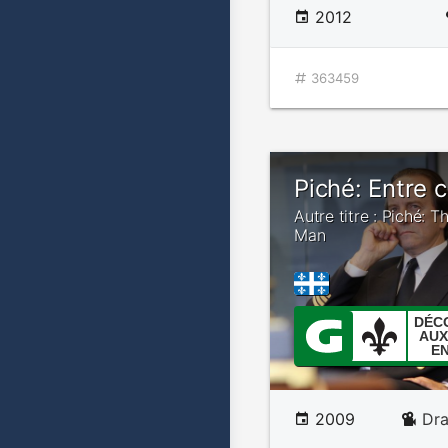
2012
363459
Piché: Entre c
Autre titre : Piché: 
Man
DÉC
AUX
E
2009
Dr