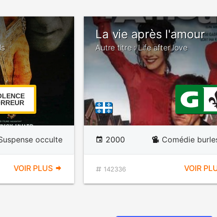
La vie après l'amour
ds
Autre titre : Life after love
OLENCE
RREUR
Suspense occulte
2000
Comédie burle
VOIR PLUS
VOIR PL
142336