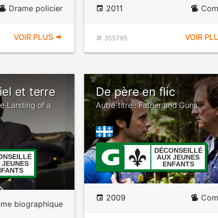
Drame policier
2011
Com
VOIR PLUS
VOIR PL
355795
iel et terre
De père en flic
The Landing of a
Autre titre : Father and Guns
DÉCONSEILLÉ
ONSEILLÉ
AUX JEUNES
 JEUNES
ENFANTS
NFANTS
2009
Com
ame biographique