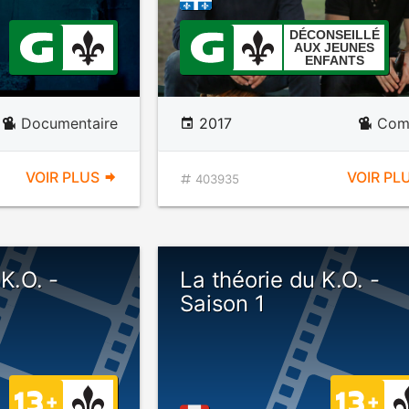
DÉCONSEILLÉ
AUX JEUNES
ENFANTS
Documentaire
2017
Com
VOIR PLUS
VOIR PL
403935
K.O. -
La théorie du K.O. -
Saison 1