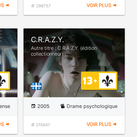
US
VOIR PLUS
298757
C.R.A.Z.Y.
Autre titre : C.R.A.Z.Y. (édition
collectionneur)
ense
2005
Drame psychologique
US
VOIR PLUS
215647