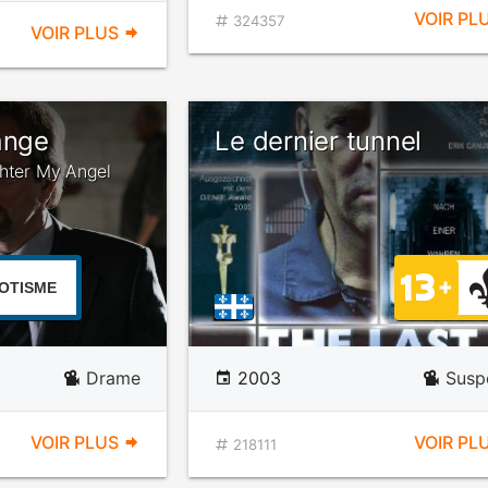
VOIR PL
324357
VOIR PLUS
ange
Le dernier tunnel
ghter My Angel
OTISME
Drame
2003
Susp
VOIR PLUS
VOIR PL
218111