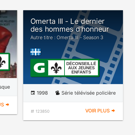
Omerta III - Le dernier
des hommes d'honneur
Autre titre : Omerta III - Season 3
DÉCONSEILLÉ
AUX JEUNES
ENFANTS
sque
1998
Série télévisée policière
US
VOIR PLUS
123850