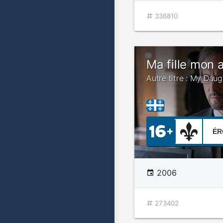
336810
Ma fille mon 
Autre titre : My Dau
ÉR
2006
273402