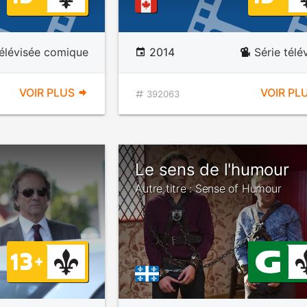
télévisée comique
2014
Série télé
VOIR PLUS
VOIR PL
392063
Le sens de l'humour
Autre titre : Sense of Humour