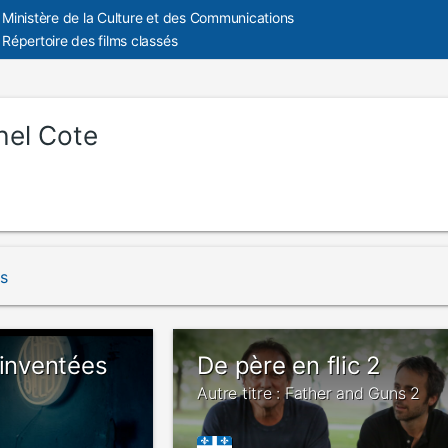
Ministère de la Culture et des Communications
Répertoire des films classés
hel Cote
és
 inventées
De père en flic 2
Autre titre : Father and Guns 2