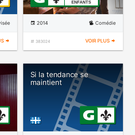
ENFANTS
visée
2014
Comédie
US
VOIR PLUS
383024
Si la tendance se
maintient