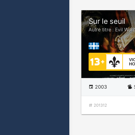
Sur le seuil
Autre titre : Evil Wor
VI
HO
2003
201312