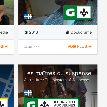
édie
2016
Docudrame
US
VOIR PLUS
401577
Les maîtres du suspense
Autre titre : The Masters of Suspense
DÉCONSEILLÉ
AUX JEUNES