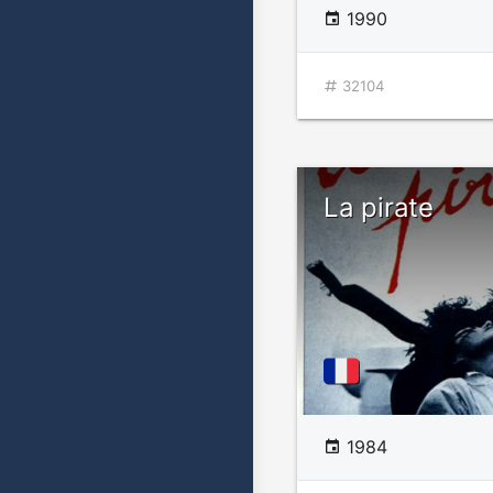
1990
32104
La pirate
1984