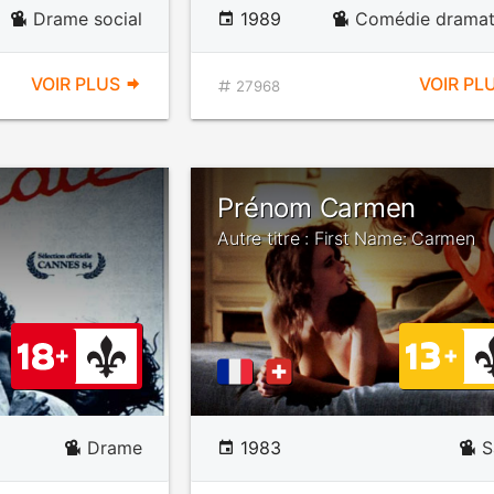
Drame social
1989
Comédie dramat
VOIR PLUS
VOIR PL
27968
Prénom Carmen
Autre titre : First Name: Carmen
Drame
1983
S