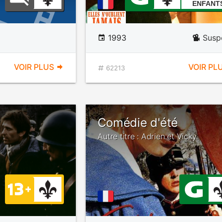
ENFANT
1993
Susp
VOIR PLUS
VOIR PL
62213
Comédie d'été
Autre titre : Adrien et Vicky