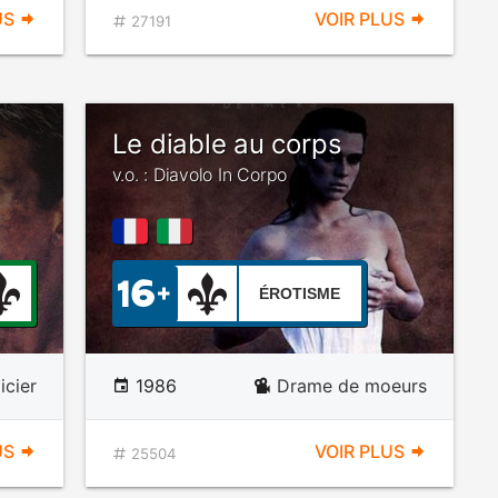
US
VOIR PLUS
27191
Le diable au corps
v.o. : Diavolo In Corpo
ÉROTISME
icier
1986
Drame de moeurs
US
VOIR PLUS
25504