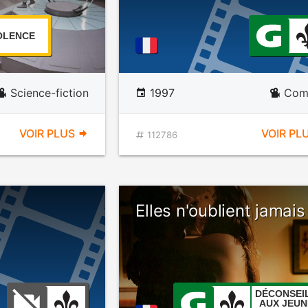
OLENCE
Science-fiction
1997
Com
VOIR PLUS
VOIR PL
112786
Elles n'oublient jamais
DÉCONSEI
AUX JEUN