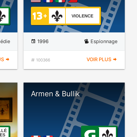
VIOLENCE
édie
1996
Espionnage
US
VOIR PLUS
100366
Armen & Bullik
LLÉ
ES