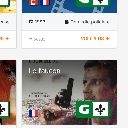
S
ense
1993
Comédie policière
US
VOIR PLUS
56930
Le faucon