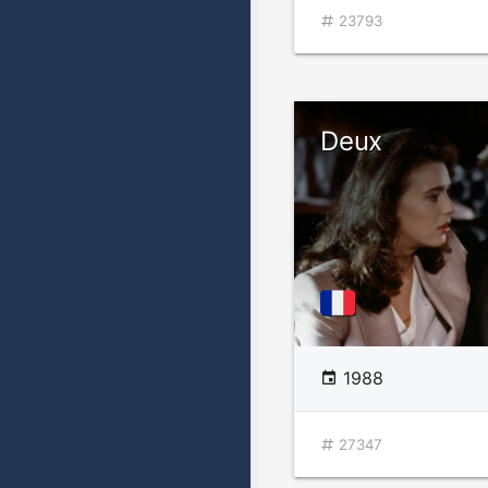
23793
Deux
1988
27347