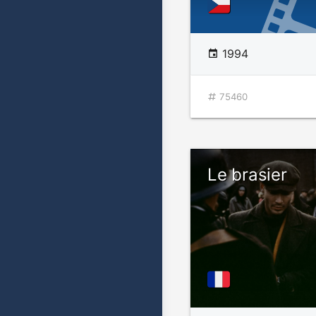
1994
75460
Le brasier