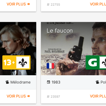
VOIR PLUS
VOIR PL
22755
Le faucon
Mélodrame
1983
Pol
VOIR PLUS
VOIR PL
23597