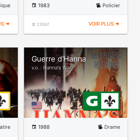
ique
1983
Policier
US
VOIR PLUS
23597
Guerre d'Hanna
v.o. : Hanna's War
atire
1988
Drame