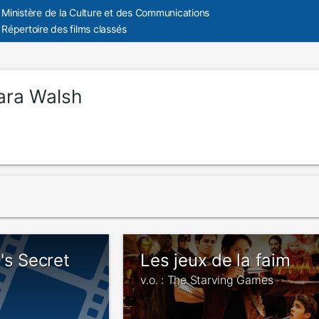
Ministère de la Culture et des Communications
Répertoire des films classés
ara Walsh
's Secret
Les jeux de la faim
v.o. : The Starving Games