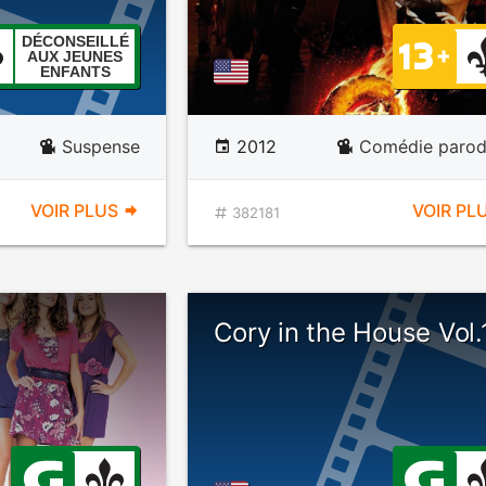
DÉCONSEILLÉ
AUX JEUNES
ENFANTS
Suspense
2012
Comédie parod
VOIR PLUS
VOIR PL
382181
Cory in the House Vol.