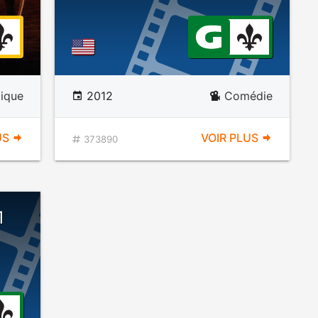
ique
2012
Comédie
US
VOIR PLUS
373890
1