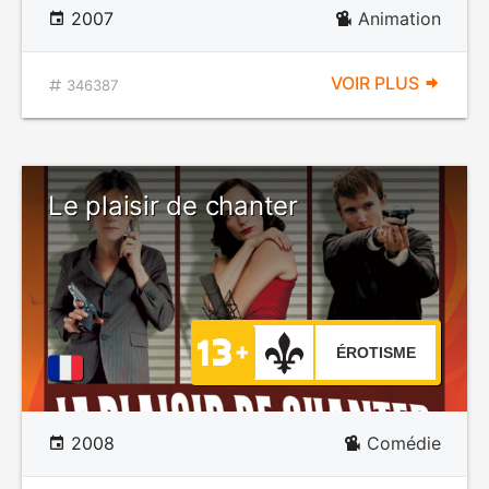
2007
Animation
VOIR PLUS
346387
Le plaisir de chanter
ÉROTISME
2008
Comédie