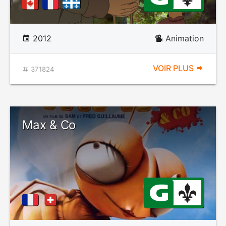
2012
Animation
VOIR PLUS
371824
Max & Co