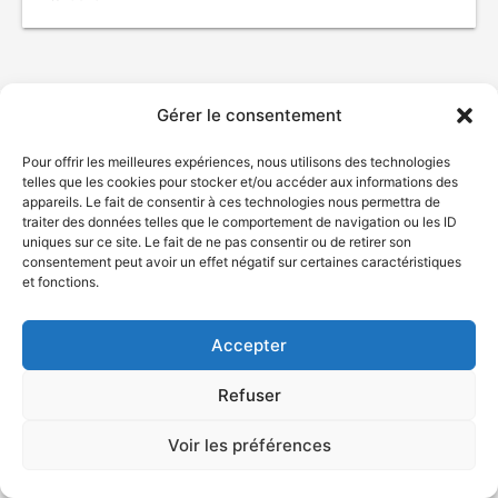
Gérer le consentement
Pour offrir les meilleures expériences, nous utilisons des technologies
telles que les cookies pour stocker et/ou accéder aux informations des
appareils. Le fait de consentir à ces technologies nous permettra de
traiter des données telles que le comportement de navigation ou les ID
uniques sur ce site. Le fait de ne pas consentir ou de retirer son
© Gouvernement du Québec, 2026
consentement peut avoir un effet négatif sur certaines caractéristiques
et fonctions.
Nous joindre
Plan du site
Accepter
Accessibilité
Accès à l'information
Refuser
Déclaration de services
Politique de confidentialité
Voir les préférences