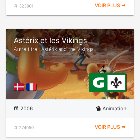
VOIR PLUS
323801
Astérix et les Vikings
Autre titre : Astérix and the Vikings
2006
Animation
VOIR PLUS
274050