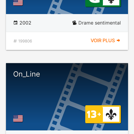
2002
Drame sentimental
VOIR PLUS
199806
On_Line