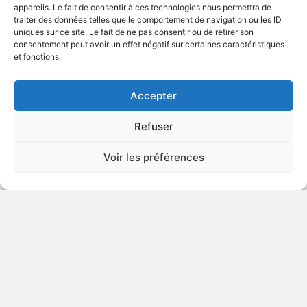
appareils. Le fait de consentir à ces technologies nous permettra de
traiter des données telles que le comportement de navigation ou les ID
uniques sur ce site. Le fait de ne pas consentir ou de retirer son
1992
Drame
consentement peut avoir un effet négatif sur certaines caractéristiques
et fonctions.
VOIR PLUS
48526
Accepter
Refuser
Voir les préférences
© Gouvernement du Québec, 2026
Nous joindre
Plan du site
Accessibilité