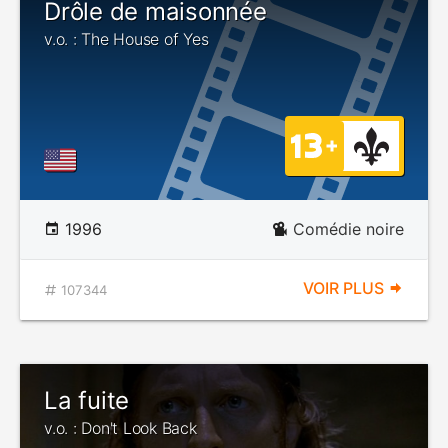
Drôle de maisonnée
v.o. : The House of Yes
1996
Comédie noire
VOIR PLUS
107344
La fuite
v.o. : Don't Look Back