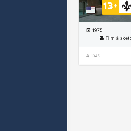
1975
Film à ske
1945