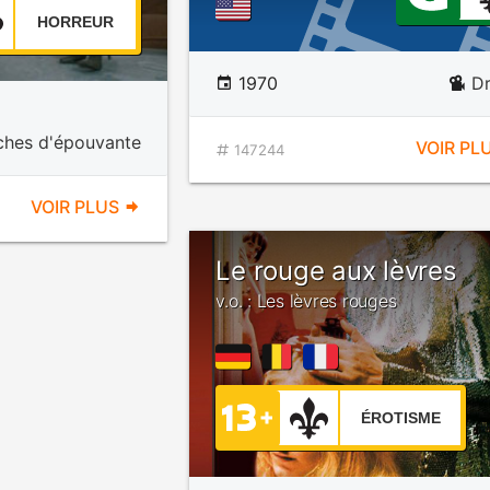
HORREUR
1970
D
tches d'épouvante
VOIR PL
147244
VOIR PLUS
Le rouge aux lèvres
v.o. : Les lèvres rouges
ÉROTISME