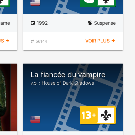
rame
1992
Suspense
US
VOIR PLUS
56144
La fiancée du vampire
v.o. : House of Dark Shadows