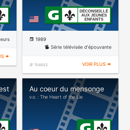
DÉCONSEILLÉ
AUX JEUNES
ENFANTS
eurs
1989
Série télévisée d'épouvante
US
VOIR PLUS
154643
est
Au coeur du mensonge
v.o. : The Heart of the Lie