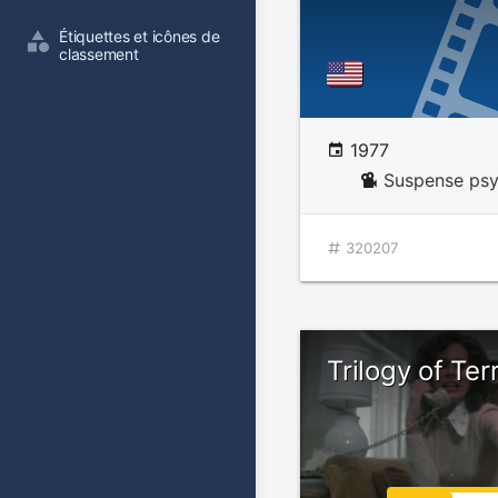
Étiquettes et icônes de 
classement
1977
Suspense ps
320207
Trilogy of Ter