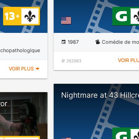
1987
Comédie de mo
ychopathologique
VOIR PL
262983
VOIR PLUS
Nightmare at 43 Hillcr
ror