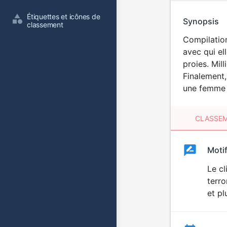
Étiquettes et icônes de 
Synopsis
classement
Compilation
avec qui el
proies. Mil
Finalement,
une femme e
CLASSEM
Clas
Moti
Classemen
du
Le cl
terro
film
et pl