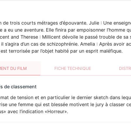
 de trois courts métrages d’épouvante. Julie : Une enseign
le a eu une aventure. Elle finira par empoisonner l’homme qu
licent and Therese : Millicent dévoile le passé trouble de sa
 il s’agira d’un cas de schizophrénie. Amelia : Après avoir 
st terrorisée par l’objet habité par un esprit maléfique.
ENT DU FILM
FICHE TECHNIQUE
DIST
sement
fs de classement
t
imat de tension et en particulier le dernier sketch dans leq
HORREUR
rise une femme qui est blessée motivent le jury à classer 
us» avec l’indication «Horreur».