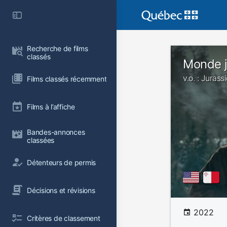
Recherche de films 
classés
Monde j
v.o. : Juras
Films classés récemment
Films à l’affiche
Bandes-annonces 
classées
Détenteurs de permis
Décisions et révisions
2022
Critères de classement