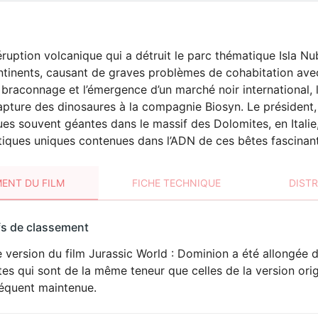
ruption volcanique qui a détruit le parc thématique Isla Nub
ntinents, causant de graves problèmes de cohabitation avec
braconnage et l’émergence d’un marché noir international, 
apture des dinosaures à la compagnie Biosyn. Le président
ues souvent géantes dans le massif des Dolomites, en Italie,
ques uniques contenues dans l’ADN de ces bêtes fascinante
ENT DU FILM
FICHE TECHNIQUE
DIST
sement
fs de classement
t
 version du film Jurassic World : Dominion a été allongée 
DÉCONSEILLÉ
AUX JEUNES
tes qui sont de la même teneur que celles de la version ori
ENFANTS
équent maintenue.