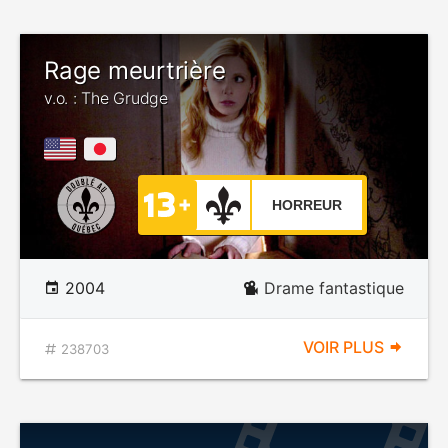
Rage meurtrière
v.o. : The Grudge
HORREUR
2004
Drame fantastique
VOIR PLUS
238703