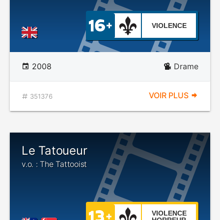
VIOLENCE
2008
Drame
VOIR PLUS
351376
Le Tatoueur
v.o. : The Tattooist
VIOLENCE