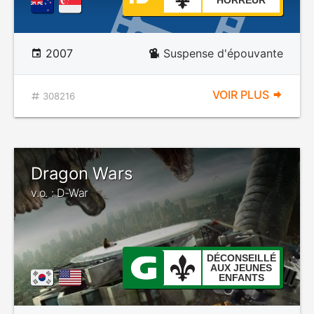
HORREUR
2007
Suspense d'épouvante
VOIR PLUS
308216
Dragon Wars
v.o. : D-War
DÉCONSEILLÉ
AUX JEUNES
ENFANTS