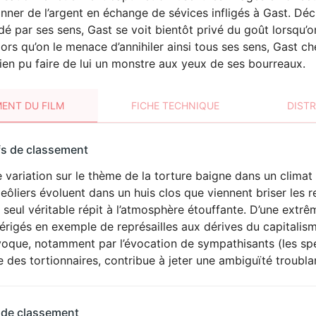
onner de l’argent en échange de sévices infligés à Gast. Dé
 par ses sens, Gast se voit bientôt privé du goût lorsqu’on 
lors qu’on le menace d’annihiler ainsi tous ses sens, Gast 
bien pu faire de lui un monstre aux yeux de ses bourreaux.
ENT DU FILM
FICHE TECHNIQUE
DIST
sement
fs de classement
t
 variation sur le thème de la torture baigne dans un climat
VIOLENCE
eôliers évoluent dans un huis clos que viennent briser les re
 seul véritable répit à l’atmosphère étouffante. D’une extrêm
érigés en exemple de représailles aux dérives du capitalis
voque, notamment par l’évocation de sympathisants (les spe
 des tortionnaires, contribue à jeter une ambiguïté troublan
 de classement