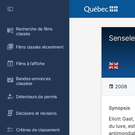
Recherche de films 
classés
Sensele
Films classés récemment
Films à l’affiche
Bandes-annonces 
classées
2008
Détenteurs de permis
Synopsis
Décisions et révisions
Eliott Gast
du luxe, es
Critères de classement
antimondial