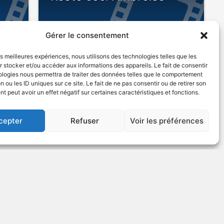
Gérer le consentement
POUR
S
ENFANTS
les meilleures expériences, nous utilisons des technologies telles que les
 stocker et/ou accéder aux informations des appareils. Le fait de consentir
ologies nous permettra de traiter des données telles que le comportement
n ou les ID uniques sur ce site. Le fait de ne pas consentir ou de retirer son
siste
2007
Série télévisée fantaisiste
 peut avoir un effet négatif sur certaines caractéristiques et fonctions.
US
cepter
Refuser
Voir les préférences
VOIR PLUS
356457
 5
Elmo's World - People in
Your Neighborhood