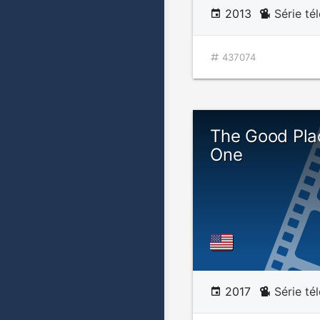
2013
Série té
437074
The Good Pla
One
2017
Série té