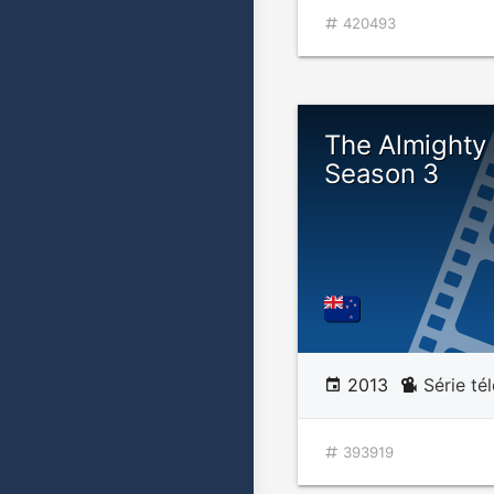
420493
The Almighty
Season 3
2013
Série té
393919