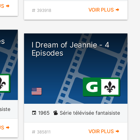
US
VOIR PLUS
393918
es
I Dream of Jeannie - 4
Episodes
siste
1965
Série télévisée fantaisiste
US
VOIR PLUS
385811