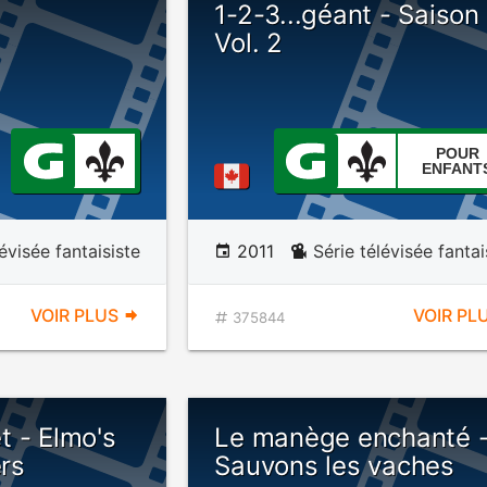
1-2-3...géant - Saison 
Vol. 2
POUR
ENFANT
lévisée fantaisiste
2011
Série télévisée fantai
VOIR PLUS
VOIR PL
375844
t - Elmo's
Le manège enchanté 
rs
Sauvons les vaches