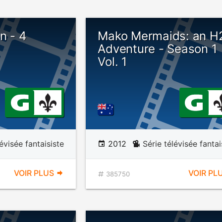
n - 4
Mako Mermaids: an H
Adventure - Season 1
Vol. 1
lévisée fantaisiste
2012
Série télévisée fantai
VOIR PLUS
VOIR PL
385750