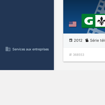
2012
Série té
Services aux entreprises
368553
Le manège en
Une journée t
mystérieuse