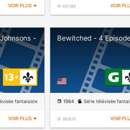
VOIR PLUS
VOIR PL
407385
 Johnsons -
Bewitched - 4 Episod
lévisée fantaisiste
1964
Série télévisée fantai
VOIR PLUS
VOIR PL
385810