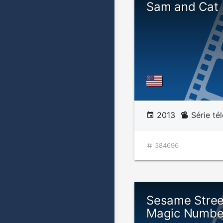
Sam and Cat
2013
Série té
384696
Sesame Stree
Magic Numbe