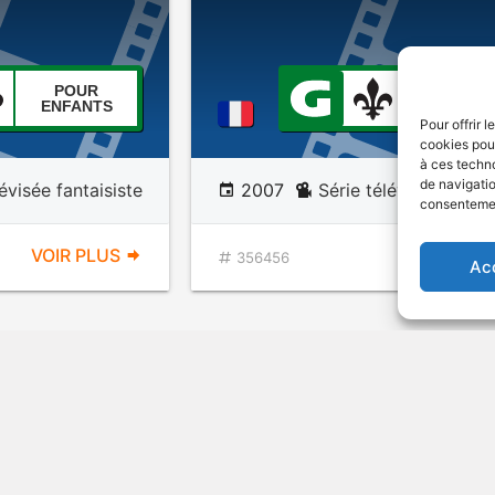
POUR
POUR
ENFANTS
ENFANT
Pour offrir 
cookies pour
à ces techn
de navigatio
lévisée fantaisiste
2007
Série télévisée fantai
consentement
VOIR PLUS
VOIR PL
356456
Ac
chanté -
Kaboum Saison 2 Vol.
rès