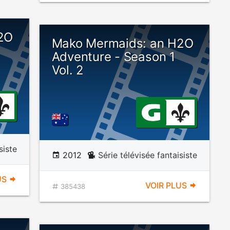
2O
Mako Mermaids: an H2O
Adventure - Season 1
Vol. 2
siste
2012
Série télévisée fantaisiste
US
VOIR PLUS
385438