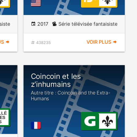
siste
2017
Série télévisée fantaisiste
US
VOIR PLUS
438235
e
Coincoin et les
z'inhumains
Autre titre : Coincoin and the Extra-
Humans
LLÉ
ES
S