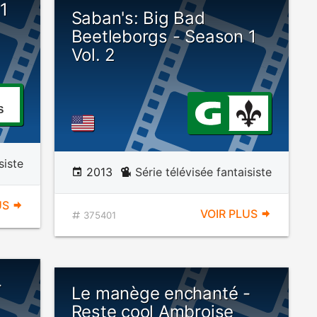
1
Saban's: Big Bad
Beetleborgs - Season 1
Vol. 2
S
siste
2013
Série télévisée fantaisiste
US
VOIR PLUS
375401
-
Le manège enchanté -
Reste cool Ambroise