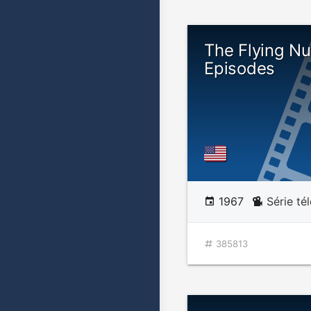
The Flying Nu
Episodes
1967
Série té
385813