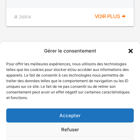
VOIR PLUS
26914
Gérer le consentement
Pour offrir les meilleures expériences, nous utilisons des technologies
telles que les cookies pour stocker et/ou accéder aux informations des
appareils. Le fait de consentir à ces technologies nous permettra de
traiter des données telles que le comportement de navigation ou les ID
uniques sur ce site. Le fait de ne pas consentir ou de retirer son
© Gouvernement du Québec, 2026
consentement peut avoir un effet négatif sur certaines caractéristiques
et fonctions.
Nous joindre
Plan du site
Accepter
Accessibilité
Accès à l'information
Refuser
Déclaration de services
Politique de confidentialité