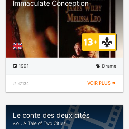
Immaculate Conception
1991
Drame
VOIR PLUS
47134
Le conte des deux cités
v.o. : A Tale of Two Cities