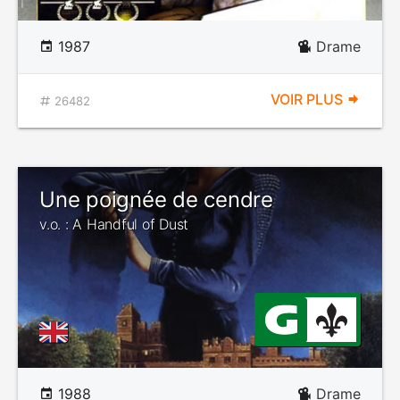
1987
Drame
VOIR PLUS
26482
Une poignée de cendre
v.o. : A Handful of Dust
1988
Drame