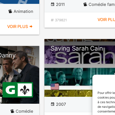
2011
Comédie fami
Animation
VOIR PL
379821
VOIR PLUS
Saving Sarah Cain
 Danny
Pour offrir 
cookies pour
à ces techn
2007
D
de navigatio
Comédie
consentement