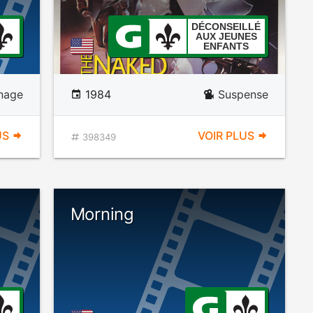
DÉCONSEILLÉ
AUX JEUNES
ENFANTS
nage
1984
Suspense
US
VOIR PLUS
398349
Morning