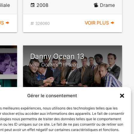
liale
2008
Drame
US
VOIR PLUS
326060
Danny Ocean 13
v.o. : Ocean's Thirteen
Gérer le consentement
les meilleures expériences, nous utilisons des technologies telles que les
 stocker et/ou accéder aux informations des appareils. Le fait de consentir
ologies nous permettra de traiter des données telles que le comportement
rame
2007
Comédie
n ou les ID uniques sur ce site. Le fait de ne pas consentir ou de retirer son
 peut avoir un effet négatif sur certaines caractéristiques et fonctions.