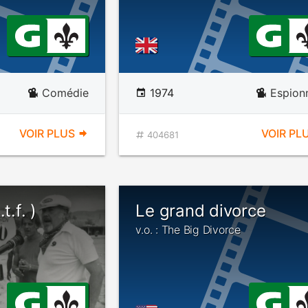
Comédie
1974
Espion
VOIR PLUS
VOIR PL
404681
t.f. )
Le grand divorce
v.o. : The Big Divorce