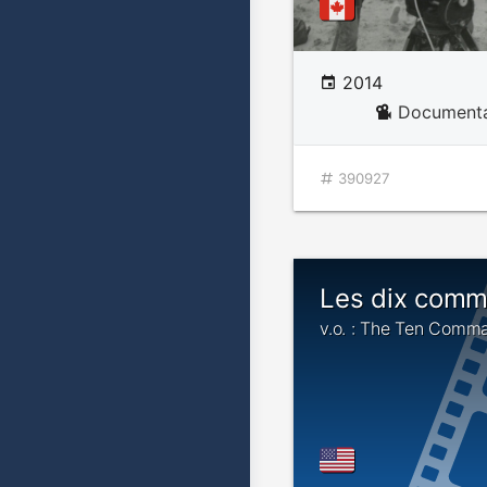
2014
Documenta
390927
Les dix com
v.o. : The Ten Com