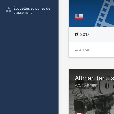
Étiquettes et icônes de 
classement
2017
411746
Altman (an., s.
v.o. : Altman