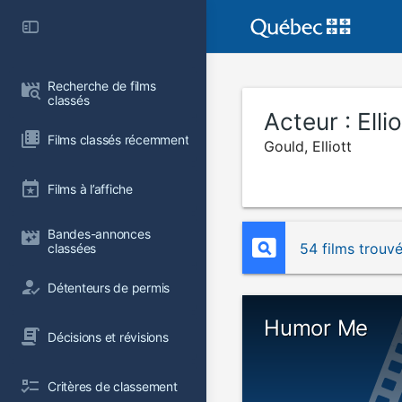
Recherche de films 
classés
Acteur :
Elli
Films classés récemment
Gould, Elliott
Films à l’affiche
Bandes-annonces 
54 films trouv
classées
Détenteurs de permis
Humor Me
Décisions et révisions
Critères de classement