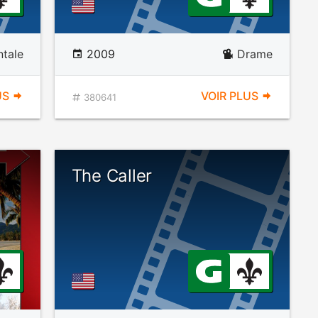
tale
2009
Drame
US
VOIR PLUS
380641
The Caller