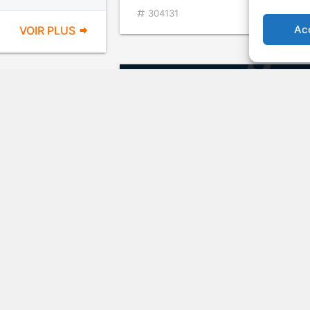
VOIR PL
304131
Ac
VOIR PLUS
Puckoon
rts
2002
Comédie sati
VOIR PL
197691
VOIR PLUS