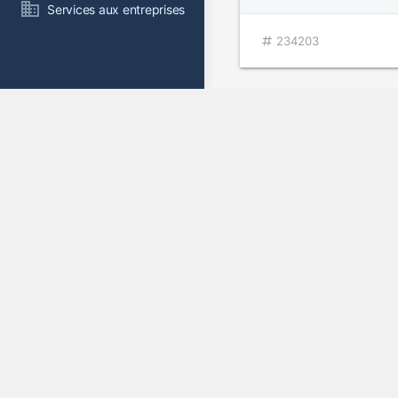
Services aux entreprises
234203
Bleeding Hea
1995
126887