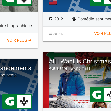
2012
Comédie sentimen
ire biographique
VOIR PL
381517
VOIR PLUS
All I Want Is Christmas
mandements
Autre titre : Switchmas
mandments