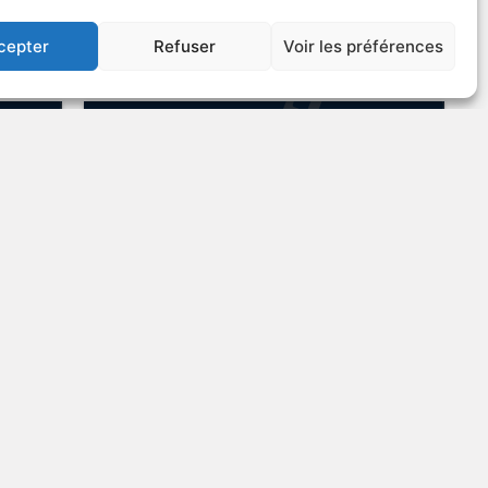
US
VOIR PLUS
286735
cepter
Refuser
Voir les préférences
Conspiracy: Trial of the
Chicago 8
rique
1987
Drame judiciaire
US
VOIR PLUS
128141