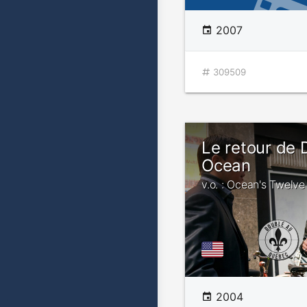
2007
309509
Le retour de
Ocean
v.o. : Ocean's Twelve
2004