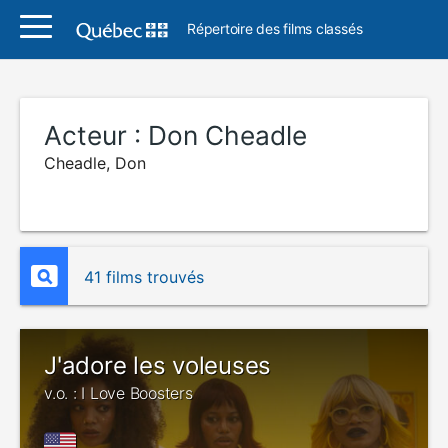
Répertoire des films classés
Acteur :
Don Cheadle
Cheadle, Don
41 films trouvés
J'adore les voleuses
v.o. : I Love Boosters