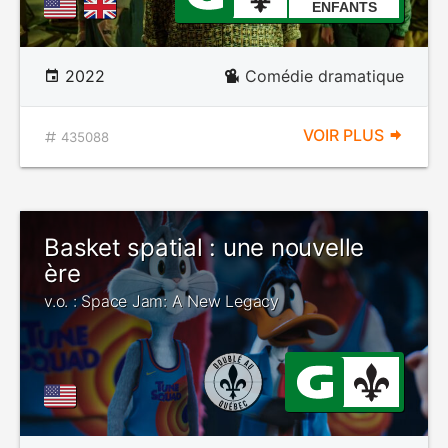
ENFANTS
2022
Comédie dramatique
VOIR PLUS
435088
Basket spatial : une nouvelle
ère
v.o. : Space Jam: A New Legacy