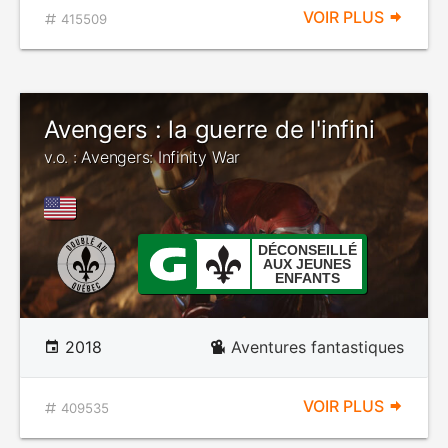
VOIR PLUS
415509
Avengers : la guerre de l'infini
v.o. : Avengers: Infinity War
DÉCONSEILLÉ
AUX JEUNES
ENFANTS
2018
Aventures fantastiques
VOIR PLUS
409535