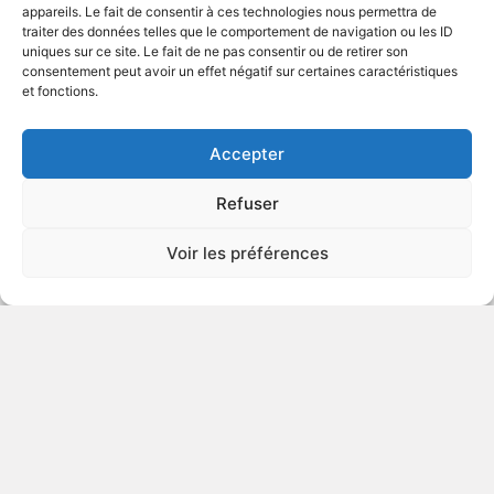
appareils. Le fait de consentir à ces technologies nous permettra de
traiter des données telles que le comportement de navigation ou les ID
uniques sur ce site. Le fait de ne pas consentir ou de retirer son
2010
Série télévisée comique
consentement peut avoir un effet négatif sur certaines caractéristiques
et fonctions.
VOIR PLUS
364446
Accepter
Refuser
Alvin et les Chipmunks 3 - Les
Voir les préférences
naufragés
v.o. : Alvin and the Chipmunks - Chipwrecked
2011
Comédie