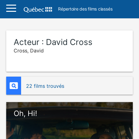
Répertoire des films classés
Acteur :
David Cross
Cross, David
22 films trouvés
Oh, Hi!