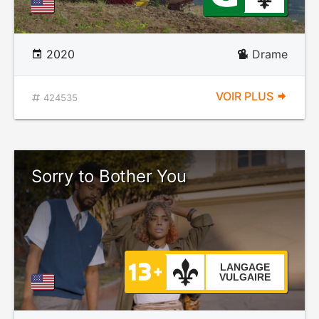
2020
Drame
VOIR PLUS
424535
Sorry to Bother You
LANGAGE
VULGAIRE