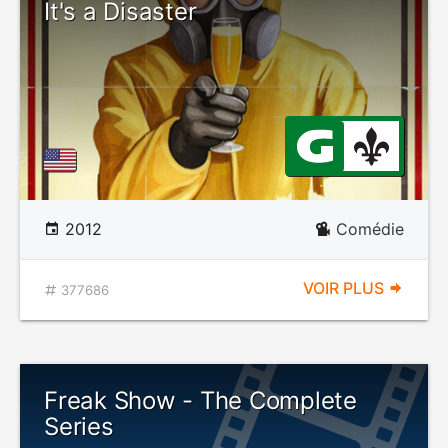
It's a Disaster
2012
Comédie
VOIR PLUS
377686
Freak Show - The Complete
Series