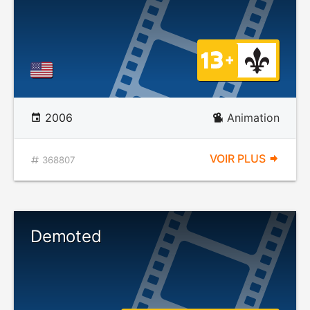
2006
Animation
VOIR PLUS
368807
Demoted