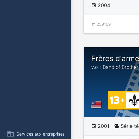
2004
259109
Frères d'arm
v.o. : Band of Brother
2001
Série t
Services aux entreprises