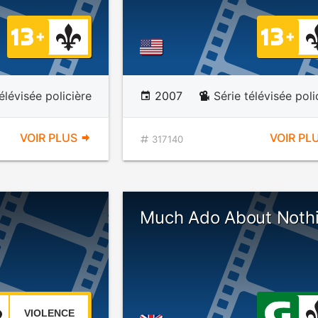
élévisée policière
2007
Série télévisée poli
VOIR PLUS
VOIR PL
317140
Much Ado About Noth
VIOLENCE