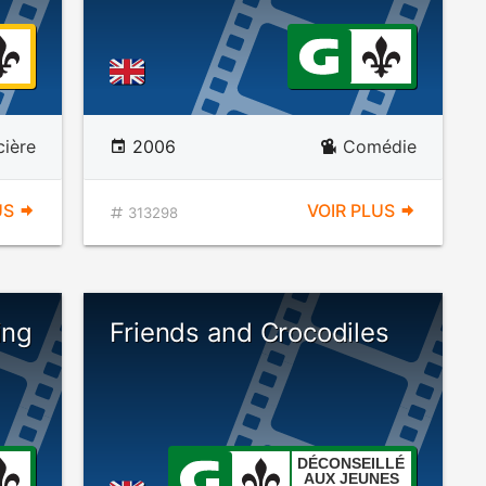
cière
2006
Comédie
US
VOIR PLUS
313298
ing
Friends and Crocodiles
DÉCONSEILLÉ
AUX JEUNES