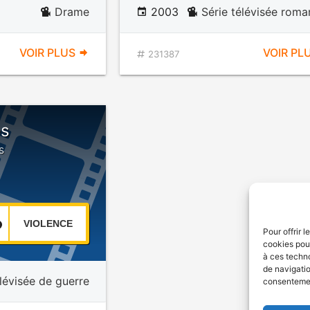
Drame
2003
Série télévisée rom
VOIR PLUS
VOIR PL
231387
es
s
VIOLENCE
Pour offrir 
cookies pour
à ces techn
de navigatio
élévisée de guerre
consentement