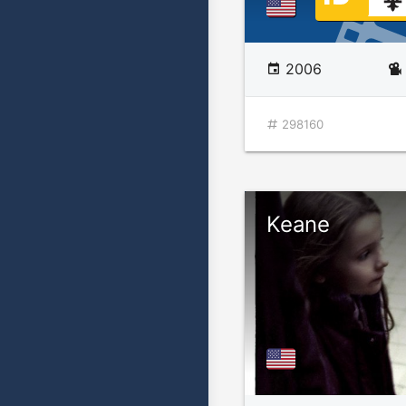
2006
298160
Keane