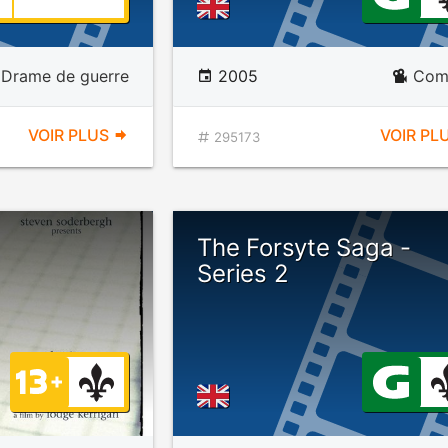
Drame de guerre
2005
Com
VOIR PLUS
VOIR PL
295173
The Forsyte Saga -
Series 2