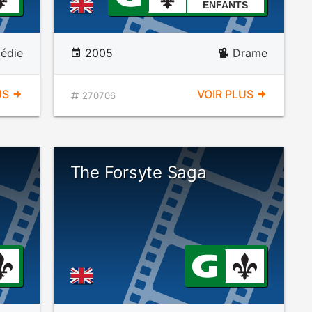
ENFANTS
édie
2005
Drame
US
VOIR PLUS
270706
The Forsyte Saga